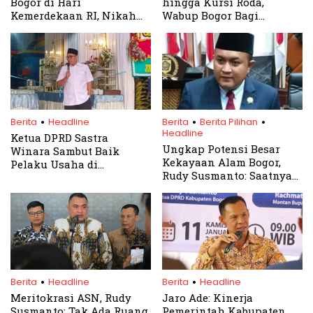
Bogor di Hari
hingga Kursi Roda,
Kemerdekaan RI, Nikah
Wabup Bogor Bagi
Gratis Sepanjang Agustus
Layanan Gratis untuk
Warga Parung
.
.
.
Berita
Headline
Berita
Berita Pilihan
Headline
Ketua DPRD Sastra
Ungkap Potensi Besar
Winara Sambut Baik
Kekayaan Alam Bogor,
Pelaku Usaha di
Rudy Susmanto: Saatnya
Kabupaten Bogor
kita berpikir cerdas
dalam mengelola potensi
ini
.
.
Berita
Headline
Berita
Headline
Meritokrasi ASN, Rudy
Jaro Ade: Kinerja
Susmanto: Tak Ada Ruang
Pemerintah Kabupaten