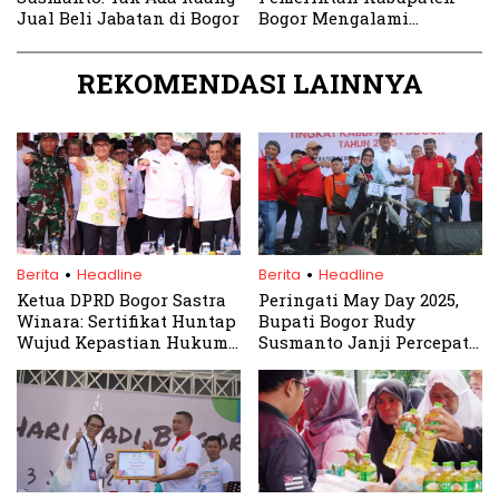
Jual Beli Jabatan di Bogor
Bogor Mengalami
Kemunduran
REKOMENDASI LAINNYA
.
.
Berita
Headline
Berita
Headline
Ketua DPRD Bogor Sastra
Peringati May Day 2025,
Winara: Sertifikat Huntap
Bupati Bogor Rudy
Wujud Kepastian Hukum
Susmanto Janji Percepat
bagi Warga Terdampak
Izin Investasi dan
Bencana
Perkuat Perlindungan
Buruh