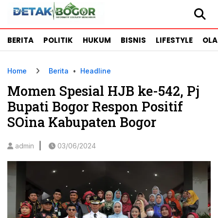
BERITA
POLITIK
HUKUM
BISNIS
LIFESTYLE
OL
Home
Berita
•
Headline
Momen Spesial HJB ke-542, Pj
Bupati Bogor Respon Positif
SOina Kabupaten Bogor
|
admin
03/06/2024