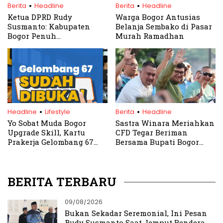
.
.
Berita
Headline
Berita
Headline
Ketua DPRD Rudy
Warga Bogor Antusias
Susmanto: Kabupaten
Belanja Sembako di Pasar
Bogor Penuh
Murah Ramadhan
Keberagaman Terbuka
bagi Siapa Pun yang
Mencintai Bogor
.
.
Headline
Lifestyle
Berita
Headline
Yo Sobat Muda Bogor
Sastra Winara Meriahkan
Upgrade Skill, Kartu
CFD Tegar Beriman
Prakerja Gelombang 67
Bersama Bupati Bogor
Udah Dibuka
Rudy Susmanto
BERITA TERBARU
09/08/2026
Bukan Sekadar Seremonial, Ini Pesan
Rudy Susmanto Saat Jemput Bendera