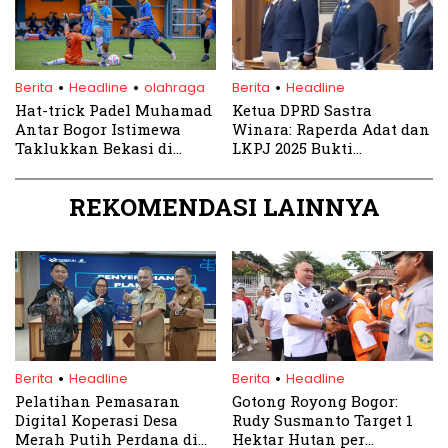
.
.
.
Berita
Headline
olahraga
Berita
Headline
Hat-trick Padel Muhamad
Ketua DPRD Sastra
Antar Bogor Istimewa
Winara: Raperda Adat dan
Taklukkan Bekasi di
LKPJ 2025 Bukti
Asprov Matchday 2025
Komitmen Pro Rakyat
REKOMENDASI LAINNYA
.
.
Berita
Headline
Berita
Headline
Pelatihan Pemasaran
Gotong Royong Bogor:
Digital Koperasi Desa
Rudy Susmanto Target 1
Merah Putih Perdana di
Hektar Hutan per