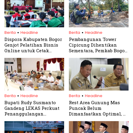
.
.
Berita
Headline
Berita
Headline
Dispora Kabupaten Bogor
Pembangunan Tower
Genjot Pelatihan Bisnis
Cipicung Dihentikan
Online untuk Cetak
Sementara, Pemkab Bogor
Wirausaha Muda
Tegas Tunggu Izin PBG
Kompetitif
.
.
Berita
Headline
Berita
Headline
Bupati Rudy Susmanto
Rest Area Gunung Mas
Gandeng LEKAS Perkuat
Puncak Belum
Penanggulangan
Dimanfaatkan Optimal, Pj
HIV/AIDS di Kabupaten
Bupati Bogor Beri
Bogor
Ultimatum