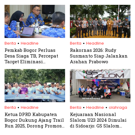
Bogor, Pengurus Belajar
Kecamatan
AI
.
.
Berita
Headline
Berita
Headline
Pemkab Bogor Perluas
Rakornas 2026: Rudy
Desa Siaga TB, Percepat
Susmanto Siap Jalankan
Target Eliminasi
Arahan Prabowo
Tuberkulosis
.
.
.
Berita
Headline
Berita
Headline
olahraga
Ketua DPRD Kabupaten
Kejuaraan Nasional
Bogor Dukung Ajang Trail
Slalom U23 2024 Dimulai
Run 2025, Dorong Promosi
di Sidoarjo: GS Slalom
Wisata dan Peningkatan
Team Sabet Banyak