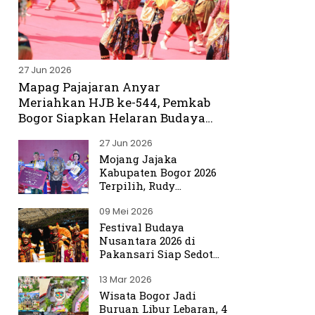
27 Jun 2026
Mapag Pajajaran Anyar
Meriahkan HJB ke-544, Pemkab
Bogor Siapkan Helaran Budaya
Spektakuler
27 Jun 2026
Mojang Jajaka
Kabupaten Bogor 2026
Terpilih, Rudy
Susmanto Titip Misi
09 Mei 2026
Promosikan Bogor ke
Dunia
Festival Budaya
Nusantara 2026 di
Pakansari Siap Sedot
Ribuan Pengunjung
13 Mar 2026
Wisata Bogor Jadi
Buruan Libur Lebaran, 4