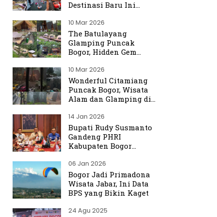
Destinasi Baru Ini
Ramai Dibicarakan
10 Mar 2026
The Batulayang
Glamping Puncak
Bogor, Hidden Gem
dengan Suasana Hutan
10 Mar 2026
yang Menenangkan
Wonderful Citamiang
Puncak Bogor, Wisata
Alam dan Glamping di
Hulu Ciliwung
14 Jan 2026
Bupati Rudy Susmanto
Gandeng PHRI
Kabupaten Bogor
Perkuat Tata Kelola
06 Jan 2026
Sektor Pariwisata
Bogor Jadi Primadona
Wisata Jabar, Ini Data
BPS yang Bikin Kaget
24 Agu 2025