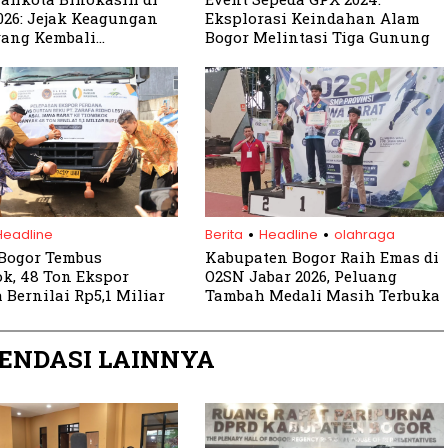
026: Jejak Keagungan
Eksplorasi Keindahan Alam
yang Kembali
Bogor Melintasi Tiga Gunung
pkan
.
.
Headline
Berita
Headline
olahraga
Bogor Tembus
Kabupaten Bogor Raih Emas di
k, 48 Ton Ekspor
O2SN Jabar 2026, Peluang
 Bernilai Rp5,1 Miliar
Tambah Medali Masih Terbuka
ENDASI LAINNYA