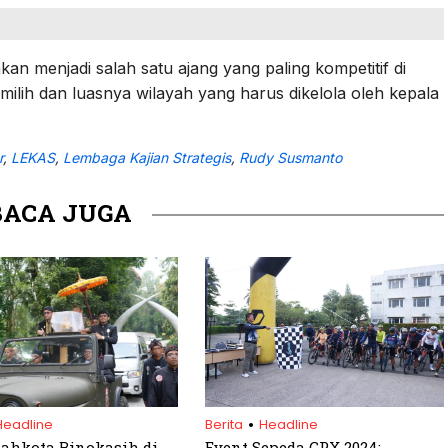
an menjadi salah satu ajang yang paling kompetitif di
milih dan luasnya wilayah yang harus dikelola oleh kepala
r
,
LEKAS
,
Lembaga Kajian Strategis
,
Rudy Susmanto
BACA JUGA
.
Headline
Berita
Headline
ahkota Binokasih di
Event Sepeda GPX 2024: