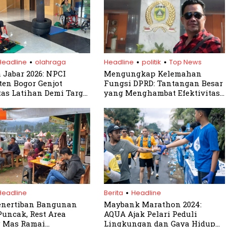
.
.
.
Headline
olahraga
Headline
politik
Top News
 Jabar 2026: NPCI
Mengungkap Kelemahan
en Bogor Genjot
Fungsi DPRD: Tantangan Besar
tas Latihan Demi Target
yang Menghambat Efektivitas
Legislasi!
.
Headline
Berita
Headline
enertiban Bangunan
Maybank Marathon 2024:
 Puncak, Rest Area
AQUA Ajak Pelari Peduli
 Mas Ramai
Lingkungan dan Gaya Hidup