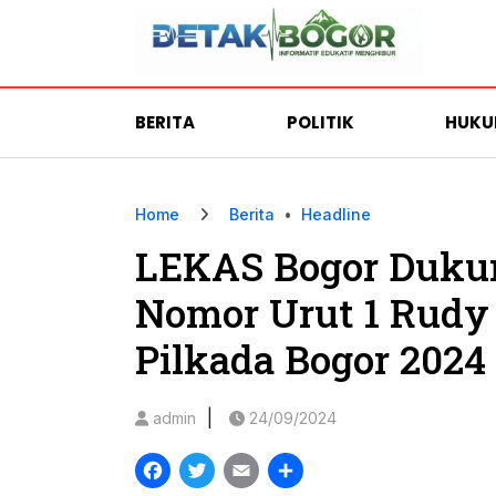
BERITA
POLITIK
HUK
Home
Berita
•
Headline
LEKAS Bogor Duku
Nomor Urut 1 Rudy
Pilkada Bogor 2024
|
admin
24/09/2024
Facebook
Twitter
Email
Share