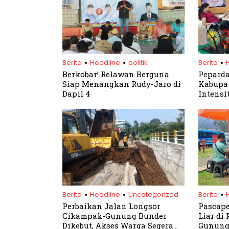
.
.
.
Berita
Headline
politik
Berita
Berkobar! Relawan Berguna
Peparda
Siap Menangkan Rudy-Jaro di
Kabupat
Dapil 4
Intensi
Emas
.
.
.
Berita
Headline
Uncategorized
Berita
Perbaikan Jalan Longsor
Pascap
Cikampak-Gunung Bunder
Liar di
Dikebut, Akses Warga Segera
Gunung