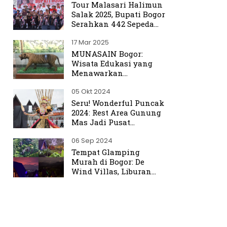
Tour Malasari Halimun
Salak 2025, Bupati Bogor
Serahkan 442 Sepeda
untuk Warga
17 Mar 2025
MUNASAIN Bogor:
Wisata Edukasi yang
Menawarkan
Pengalaman Berbeda
05 Okt 2024
dari Kebun Raya Bogor
Seru! Wonderful Puncak
2024: Rest Area Gunung
Mas Jadi Pusat
Perhatian
06 Sep 2024
Tempat Glamping
Murah di Bogor: De
Wind Villas, Liburan
Seru dengan Harga
Terjangkau Mulai Rp350
Ribu