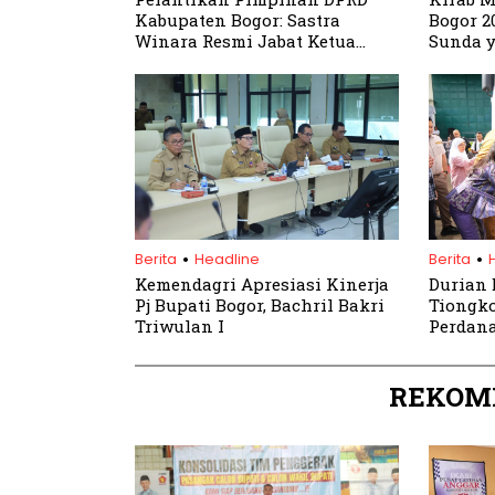
Kabupaten Bogor: Sastra
Bogor 2
Winara Resmi Jabat Ketua
Sunda 
DPRD
Dihidu
.
.
Berita
Headline
Berita
Kemendagri Apresiasi Kinerja
Durian 
Pj Bupati Bogor, Bachril Bakri
Tiongko
Triwulan I
Perdana
REKOM