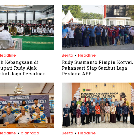
.
Headline
Berita
Headline
ah Kebangsaan di
Rudy Susmanto Pimpin Korvei,
Bupati Rudy Ajak
Pakansari Siap Sambut Laga
kat Jaga Persatuan
Perdana AFF
damaian
.
.
Headline
olahraga
Berita
Headline