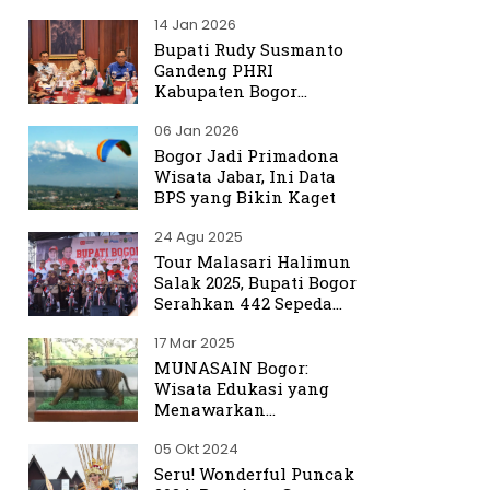
Hulu Ciliwung
14 Jan 2026
Bupati Rudy Susmanto
Gandeng PHRI
Kabupaten Bogor
Perkuat Tata Kelola
06 Jan 2026
Sektor Pariwisata
Bogor Jadi Primadona
Wisata Jabar, Ini Data
BPS yang Bikin Kaget
24 Agu 2025
Tour Malasari Halimun
Salak 2025, Bupati Bogor
Serahkan 442 Sepeda
untuk Warga
17 Mar 2025
MUNASAIN Bogor:
Wisata Edukasi yang
Menawarkan
Pengalaman Berbeda
05 Okt 2024
dari Kebun Raya Bogor
Seru! Wonderful Puncak