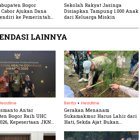
abupaten Bogor
Sekolah Rakyat Jasinga
 Cabor Ajukan Dana
Disiapkan Tampung 1.000 Anak
endiri ke Pemerintah
dari Keluarga Miskin
ENDASI LAINNYA
.
Headline
Berita
Headline
usmanto Antar
Gerakan Menanam
ten Bogor Raih UHC
Sukamakmur Harus Lahir dari
026, Kepesertaan JKN
Hati, Sekda Ajat: Bukan
99 Persen
Sekadar Program Seremonial