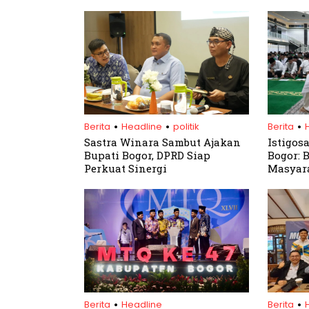
.
.
.
Berita
Headline
politik
Berita
Sastra Winara Sambut Ajakan
Istigos
Bupati Bogor, DPRD Siap
Bogor: 
Perkuat Sinergi
Masyara
dan Ke
.
.
Berita
Headline
Berita