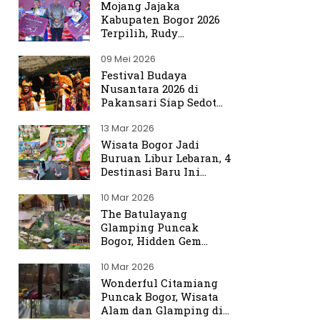
Mojang Jajaka
Kabupaten Bogor 2026
Terpilih, Rudy
Susmanto Titip Misi
09 Mei 2026
Promosikan Bogor ke
Dunia
Festival Budaya
Nusantara 2026 di
Pakansari Siap Sedot
Ribuan Pengunjung
13 Mar 2026
Wisata Bogor Jadi
Buruan Libur Lebaran, 4
Destinasi Baru Ini
Ramai Dibicarakan
10 Mar 2026
The Batulayang
Glamping Puncak
Bogor, Hidden Gem
dengan Suasana Hutan
10 Mar 2026
yang Menenangkan
Wonderful Citamiang
Puncak Bogor, Wisata
Alam dan Glamping di