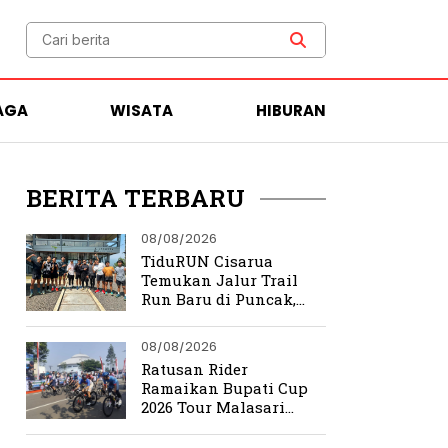
AGA
WISATA
HIBURAN
BERITA TERBARU
08/08/2026
TiduRUN Cisarua
Temukan Jalur Trail
Run Baru di Puncak,
Medannya Bikin
Ketagihan
08/08/2026
Ratusan Rider
Ramaikan Bupati Cup
2026 Tour Malasari
Halimun Salak Series 2