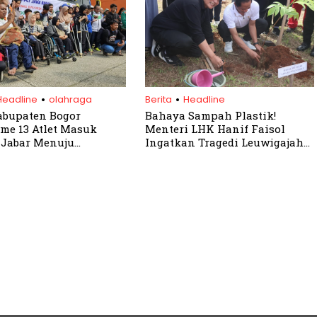
.
.
Headline
olahraga
Berita
Headline
abupaten Bogor
Bahaya Sampah Plastik!
me 13 Atlet Masuk
Menteri LHK Hanif Faisol
 Jabar Menuju
Ingatkan Tragedi Leuwigajah
s XVII 2024
saat Kunjungi Bogor