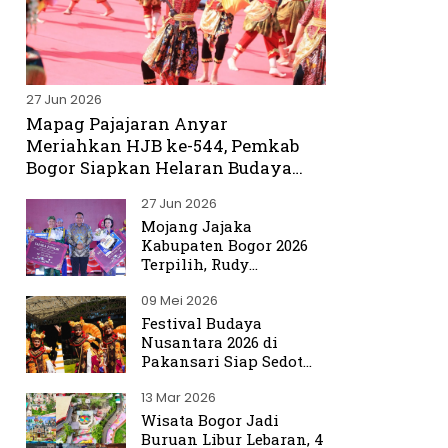
27 Jun 2026
Mapag Pajajaran Anyar
Meriahkan HJB ke-544, Pemkab
Bogor Siapkan Helaran Budaya
Spektakuler
27 Jun 2026
Mojang Jajaka
Kabupaten Bogor 2026
Terpilih, Rudy
Susmanto Titip Misi
09 Mei 2026
Promosikan Bogor ke
Dunia
Festival Budaya
Nusantara 2026 di
Pakansari Siap Sedot
Ribuan Pengunjung
13 Mar 2026
Wisata Bogor Jadi
Buruan Libur Lebaran, 4