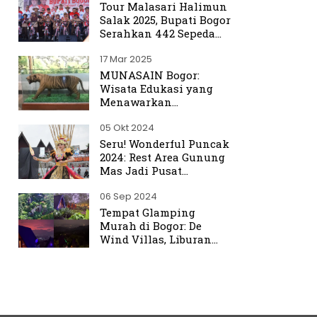
Tour Malasari Halimun
Salak 2025, Bupati Bogor
Serahkan 442 Sepeda
untuk Warga
17 Mar 2025
MUNASAIN Bogor:
Wisata Edukasi yang
Menawarkan
Pengalaman Berbeda
05 Okt 2024
dari Kebun Raya Bogor
Seru! Wonderful Puncak
2024: Rest Area Gunung
Mas Jadi Pusat
Perhatian
06 Sep 2024
Tempat Glamping
Murah di Bogor: De
Wind Villas, Liburan
Seru dengan Harga
Terjangkau Mulai Rp350
Ribu