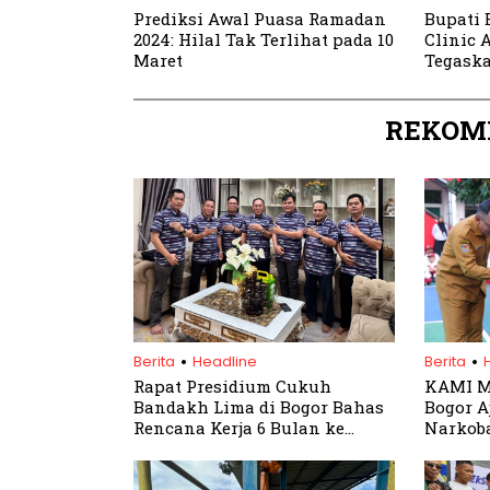
Prediksi Awal Puasa Ramadan
Bupati 
2024: Hilal Tak Terlihat pada 10
Clinic 
Maret
Tegask
Kelola 
REKOM
.
.
Berita
Headline
Berita
Rapat Presidium Cukuh
KAMI M
Bandakh Lima di Bogor Bahas
Bogor A
Rencana Kerja 6 Bulan ke
Narkoba
Depan