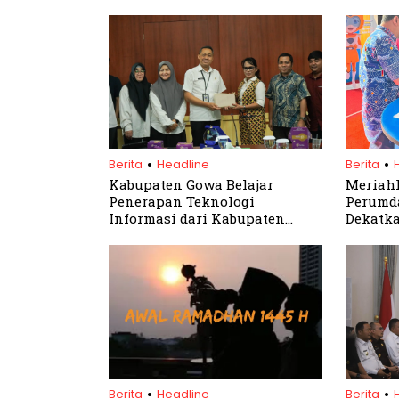
.
.
Berita
Headline
Berita
Kabupaten Gowa Belajar
Meriahk
Penerapan Teknologi
Perumda
Informasi dari Kabupaten
Dekatk
Bogor
Perluas
Masyar
.
.
Berita
Headline
Berita