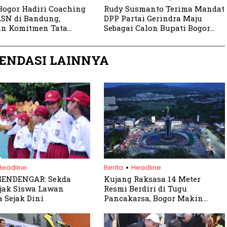
Bogor Hadiri Coaching
Rudy Susmanto Terima Mandat
ASN di Bandung,
DPP Partai Gerindra Maju
an Komitmen Tata
Sebagai Calon Bupati Bogor
Pemerintahan Bersih
2024
ENDASI LAINNYA
.
Headline
Berita
Headline
ENDENGAR: Sekda
Kujang Raksasa 14 Meter
jak Siswa Lawan
Resmi Berdiri di Tugu
 Sejak Dini
Pancakarsa, Bogor Makin
Ikonik