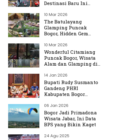
Destinasi Baru Ini
Ramai Dibicarakan
10 Mar 2026
The Batulayang
Glamping Puncak
Bogor, Hidden Gem
dengan Suasana Hutan
10 Mar 2026
yang Menenangkan
Wonderful Citamiang
Puncak Bogor, Wisata
Alam dan Glamping di
Hulu Ciliwung
14 Jan 2026
Bupati Rudy Susmanto
Gandeng PHRI
Kabupaten Bogor
Perkuat Tata Kelola
06 Jan 2026
Sektor Pariwisata
Bogor Jadi Primadona
Wisata Jabar, Ini Data
BPS yang Bikin Kaget
24 Agu 2025