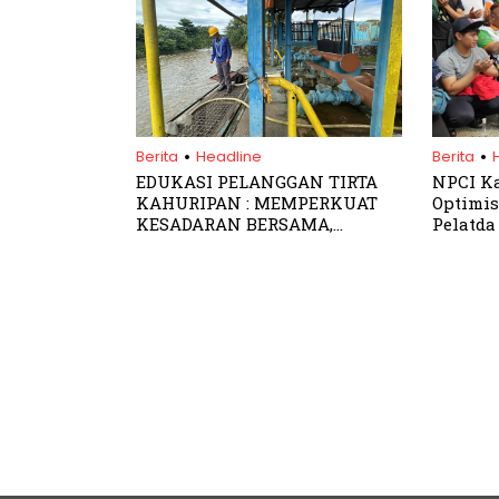
.
.
Berita
Headline
Berita
EDUKASI PELANGGAN TIRTA
NPCI K
KAHURIPAN : MEMPERKUAT
Optimis
KESADARAN BERSAMA,
Pelatda
MENJAGA AIR DI TENGAH
Peparna
DINAMIKA MUSIM HUJAN