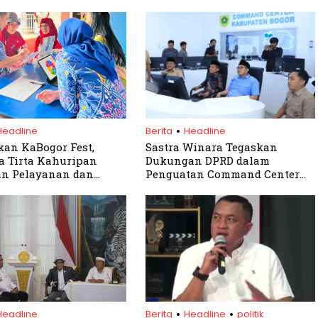
.
Headline
Berita
Headline
an KaBogor Fest,
Sastra Winara Tegaskan
 Tirta Kahuripan
Dukungan DPRD dalam
an Pelayanan dan
Penguatan Command Center
 Akses Air Bersih bagi
untuk Pelayanan Publik
akat
Digital
.
.
Headline
Berita
Headline
politik