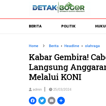
BERITA
POLITIK
HUK
Home
Berita
•
Headline
•
olahraga
Kabar Gembira! Cab
Langsung Anggara
Melalui KONI
|
admin
25/03/2024
Facebook
Twitter
Email
Share