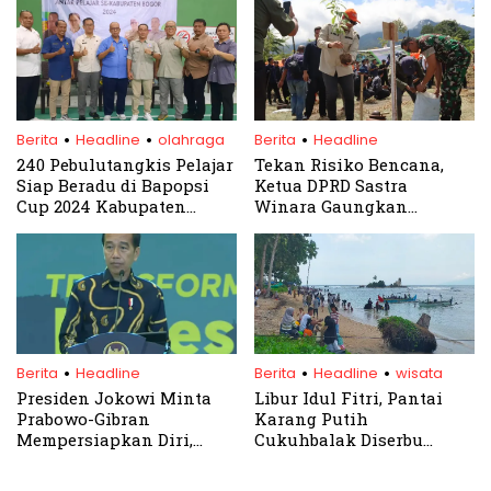
Tegar Beriman
Landfill di TPA Galuga
.
.
.
Berita
Headline
olahraga
Berita
Headline
240 Pebulutangkis Pelajar
Tekan Risiko Bencana,
Siap Beradu di Bapopsi
Ketua DPRD Sastra
Cup 2024 Kabupaten
Winara Gaungkan
Bogor
Penanaman Pohon
Serentak
.
.
.
Berita
Headline
Berita
Headline
wisata
Presiden Jokowi Minta
Libur Idul Fitri, Pantai
Prabowo-Gibran
Karang Putih
Mempersiapkan Diri,
Cukuhbalak Diserbu
Langsung Bekerja Setelah
Wisatawan
Dilantik