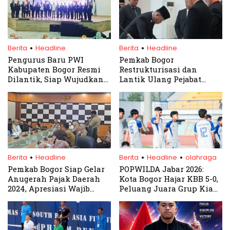
.
.
Berita
Headline
Berita
Headline
Pengurus Baru PWI
Pemkab Bogor
Kabupaten Bogor Resmi
Restrukturisasi dan
Dilantik, Siap Wujudkan
Lantik Ulang Pejabat
Jurnalisme Profesional
BPBD, ini Penjelasan
Asmawa Tosepu
.
.
.
Berita
Headline
Berita
Headline
olahraga
Pemkab Bogor Siap Gelar
POPWILDA Jabar 2026:
Anugerah Pajak Daerah
Kota Bogor Hajar KBB 5-0,
2024, Apresiasi Wajib
Peluang Juara Grup Kian
Pajak yang Taat
Terbuka