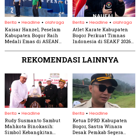
.
.
.
.
Berita
Headline
olahraga
Berita
Headline
olahraga
Kaisar Hanzel, Peselam
Atlet Karate Kabupaten
Kabupaten Bogor Raih
Bogor Perkuat Timnas
Medali Emas di ASEAN
Indonesia di SEAKF 2026
Championship 2024,
Vietnam
Harumkan Nama
REKOMENDASI LAINNYA
Indonesia
.
.
Berita
Headline
Berita
Headline
Rudy Susmanto Sambut
Ketua DPRD Kabupaten
Mahkota Binokasih:
Bogor, Sastra Winara
Simbol Kebangkitan
Desak Pemkab Segera
Budaya Sunda di Bumi
Terapkan Sanitary