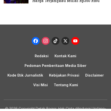
Harga Terjangkau Mulai Rp350 Ribu
Facebook
Instagram
TikTok
X
YouTub
Channel
Redaksi
Kontak Kami
Pedoman Pemberitaan Media Siber
Kode Etik Jurnalistik
Kebijakan Privasi
Disclaimer
Visi Misi
Tentang Kami
© 2026 Copyright Detak Bogor, Hak Cipta dilindungi Undang-