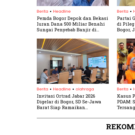
.
.
Berita
Headline
Berita
Pemda Bogor Depok dan Bekasi
Partai 
Iuran Dana 500 Miliar Benahi
di Pile
Sungai Penyebab Banjir di
Bogor, 
Bojongkulur
Terimak
Kader 
.
.
.
Berita
Headline
olahraga
Berita
Invitasi Ortrad Jabar 2026
Kasus 
Digelar di Bogor, SD Se-Jawa
PDAM: S
Barat Siap Ramaikan
Tersan
Pakansari
REKOM