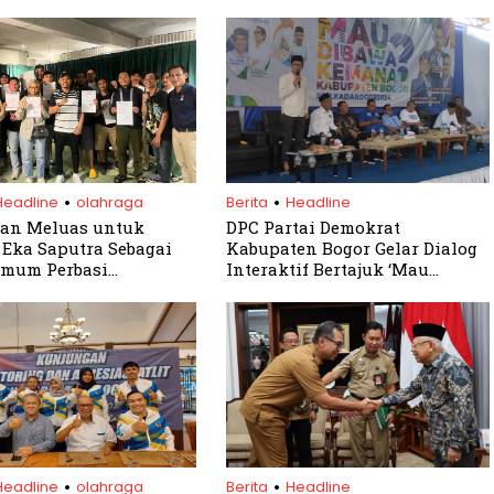
.
.
Headline
olahraga
Berita
Headline
an Meluas untuk
DPC Partai Demokrat
Eka Saputra Sebagai
Kabupaten Bogor Gelar Dialog
Umum Perbasi
Interaktif Bertajuk ‘Mau
ten Bogor
Dibawa Kemana Kabupaten
Bogor’
.
.
Headline
olahraga
Berita
Headline