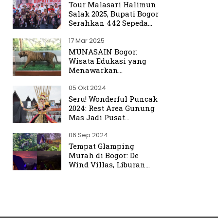
Tour Malasari Halimun
Salak 2025, Bupati Bogor
Serahkan 442 Sepeda
untuk Warga
17 Mar 2025
MUNASAIN Bogor:
Wisata Edukasi yang
Menawarkan
Pengalaman Berbeda
05 Okt 2024
dari Kebun Raya Bogor
Seru! Wonderful Puncak
2024: Rest Area Gunung
Mas Jadi Pusat
Perhatian
06 Sep 2024
Tempat Glamping
Murah di Bogor: De
Wind Villas, Liburan
Seru dengan Harga
Terjangkau Mulai Rp350
Ribu