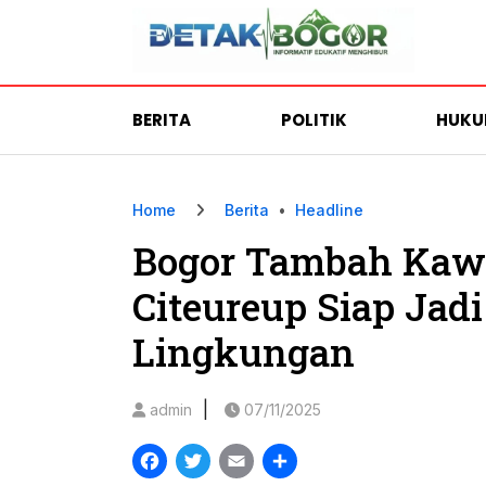
BERITA
POLITIK
HUK
Home
Berita
•
Headline
Bogor Tambah Kawa
Citeureup Siap Jad
Lingkungan
|
admin
07/11/2025
Facebook
Twitter
Email
Share