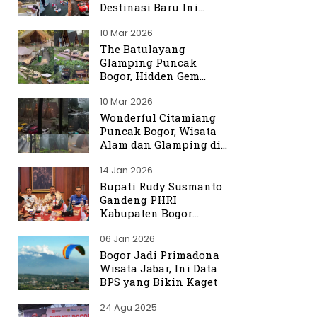
Destinasi Baru Ini
Ramai Dibicarakan
10 Mar 2026
The Batulayang
Glamping Puncak
Bogor, Hidden Gem
dengan Suasana Hutan
10 Mar 2026
yang Menenangkan
Wonderful Citamiang
Puncak Bogor, Wisata
Alam dan Glamping di
Hulu Ciliwung
14 Jan 2026
Bupati Rudy Susmanto
Gandeng PHRI
Kabupaten Bogor
Perkuat Tata Kelola
06 Jan 2026
Sektor Pariwisata
Bogor Jadi Primadona
Wisata Jabar, Ini Data
BPS yang Bikin Kaget
24 Agu 2025