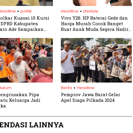
.
.
Headline
politik
Headline
Lifestyle
Golkar Kuasai 10 Kursi
Vivo Y28: HP Baterai Gede dan
g DPRD Kabupaten
Harga Murah Cocok Banget
Jaro Ade Sampaikan
Buat Anak Muda Segera Hadir
asih Pada Masyarakat,
di Bogor
dan Pengurus
.
Hukum
Berita
Headline
Pengrusakan Pipa
Pemprov Jawa Barat Gelar
atu Keluarga Jadi
Apel Siaga Pilkada 2024
gka
ENDASI LAINNYA