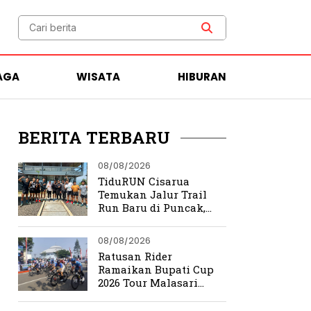
AGA
WISATA
HIBURAN
BERITA TERBARU
08/08/2026
TiduRUN Cisarua
Temukan Jalur Trail
Run Baru di Puncak,
Medannya Bikin
Ketagihan
08/08/2026
Ratusan Rider
Ramaikan Bupati Cup
2026 Tour Malasari
Halimun Salak Series 2