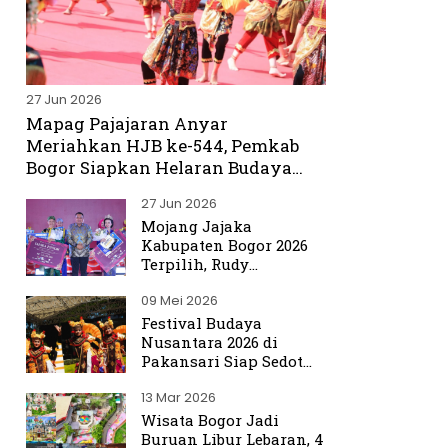
27 Jun 2026
Mapag Pajajaran Anyar
Meriahkan HJB ke-544, Pemkab
Bogor Siapkan Helaran Budaya
Spektakuler
27 Jun 2026
Mojang Jajaka
Kabupaten Bogor 2026
Terpilih, Rudy
Susmanto Titip Misi
09 Mei 2026
Promosikan Bogor ke
Dunia
Festival Budaya
Nusantara 2026 di
Pakansari Siap Sedot
Ribuan Pengunjung
13 Mar 2026
Wisata Bogor Jadi
Buruan Libur Lebaran, 4