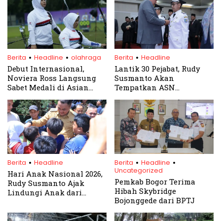
.
.
.
Berita
Headline
olahraga
Berita
Headline
Debut Internasional,
Lantik 30 Pejabat, Rudy
Noviera Ross Langsung
Susmanto Akan
Sabet Medali di Asian
Tempatkan ASN
Para Archery
Berprestasi Untuk
Championships
Jabatan Strategis
.
.
.
Berita
Headline
Berita
Headline
Uncategorized
Hari Anak Nasional 2026,
Pemkab Bogor Terima
Rudy Susmanto Ajak
Hibah Skybridge
Lindungi Anak dari
Bojonggede dari BPTJ
Bahaya Narkoba