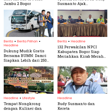
Jambu 2 Bogor
Susmanto Ajak
Masyarakat Tingkatkan
Ibadah dan Sambut
Ramadhan dengan Suka
Cita
.
.
.
Berita
Berita Pilihan
Berita
Headline
Headline
132 Perwakilan NPCI
Dukung Mudik Gratis
Kabupaten Bogor Siap
Bersama BUMN: Damri
Meriahkan Kirab Merah
Siapkan Lebih dari 250
Putih HUT Kemerdekaan
Armada
RI Ke 79
.
Headline
Lifestyle
Headline
Tempat Nongkrong
Rudy Susmanto dan
dengan Kuliner dan
Kereta