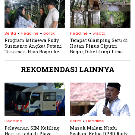
.
.
.
Berita
Headline
politik
Headline
wisata
Program Istimewa Rudy
Tempat Glamping Seru di
Susmanto Angkat Petani
Hutan Pinus Ciputri
Tanaman Hias Bogor ke
Bogor, Dikelilingi Lima
Level Internasional!
Curug Indah yang Bikin
Betah
REKOMENDASI LAINNYA
.
Headline
Berita
Headline
Pelayanan SIM Keliling
Masuk Malam Nisfu
Hari ini ada di Plaza
Syaban, Ketua DPRD Rudy