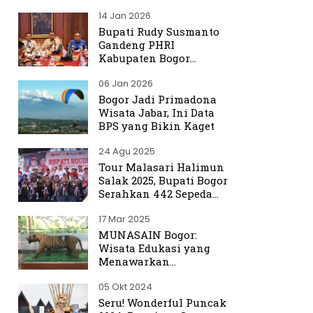
Hulu Ciliwung
14 Jan 2026
Bupati Rudy Susmanto
Gandeng PHRI
Kabupaten Bogor
Perkuat Tata Kelola
06 Jan 2026
Sektor Pariwisata
Bogor Jadi Primadona
Wisata Jabar, Ini Data
BPS yang Bikin Kaget
24 Agu 2025
Tour Malasari Halimun
Salak 2025, Bupati Bogor
Serahkan 442 Sepeda
untuk Warga
17 Mar 2025
MUNASAIN Bogor:
Wisata Edukasi yang
Menawarkan
Pengalaman Berbeda
05 Okt 2024
dari Kebun Raya Bogor
Seru! Wonderful Puncak