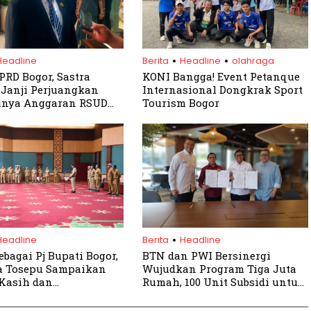
.
.
Headline
Berita
Headline
olahraga
PRD Bogor, Sastra
KONI Bangga! Event Petanque
Janji Perjuangkan
Internasional Dongkrak Sport
inya Anggaran RSUD
Tourism Bogor
.
Headline
Berita
Headline
ebagai Pj Bupati Bogor,
BTN dan PWI Bersinergi
 Tosepu Sampaikan
Wujudkan Program Tiga Juta
Kasih dan
Rumah, 100 Unit Subsidi untuk
onan Maaf
Wartawan Segera Disalurkan