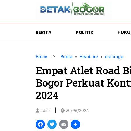
BERITA
POLITIK
HUK
Home
Berita
•
Headline
•
olahraga
Empat Atlet Road B
Bogor Perkuat Kont
2024
|
admin
20/08/2024
Facebook
Twitter
Email
Share