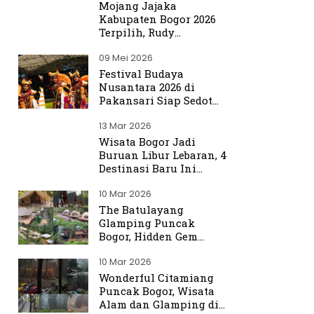
Mojang Jajaka
Kabupaten Bogor 2026
Terpilih, Rudy
Susmanto Titip Misi
09 Mei 2026
Promosikan Bogor ke
Dunia
Festival Budaya
Nusantara 2026 di
Pakansari Siap Sedot
Ribuan Pengunjung
13 Mar 2026
Wisata Bogor Jadi
Buruan Libur Lebaran, 4
Destinasi Baru Ini
Ramai Dibicarakan
10 Mar 2026
The Batulayang
Glamping Puncak
Bogor, Hidden Gem
dengan Suasana Hutan
10 Mar 2026
yang Menenangkan
Wonderful Citamiang
Puncak Bogor, Wisata
Alam dan Glamping di