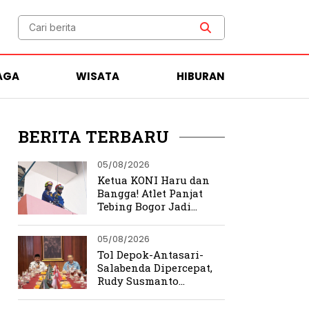
AGA
WISATA
HIBURAN
BERITA TERBARU
05/08/2026
Ketua KONI Haru dan
Bangga! Atlet Panjat
Tebing Bogor Jadi
Pengibar Bendera
Merah Putih Raksasa
05/08/2026
Tol Depok-Antasari-
Salabenda Dipercepat,
Rudy Susmanto
Siapkan Bogor Jadi
Magnet Investasi