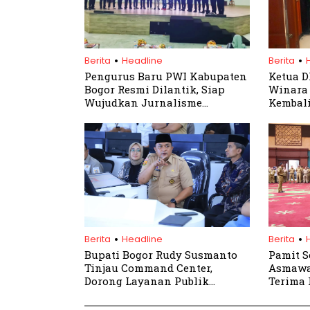
.
.
Berita
Headline
Berita
Pengurus Baru PWI Kabupaten
Ketua D
Bogor Resmi Dilantik, Siap
Winara 
Wujudkan Jurnalisme
Kembal
Profesional
Parung
.
.
Berita
Headline
Berita
Bupati Bogor Rudy Susmanto
Pamit S
Tinjau Command Center,
Asmawa
Dorong Layanan Publik
Terima 
Responsif Berbasis Digital
Permoh