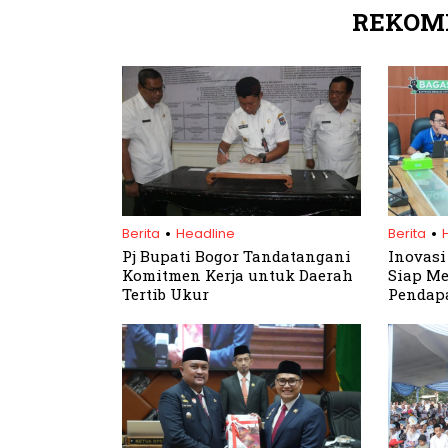
REKOM
.
.
Berita
Headline
Berita
Pj Bupati Bogor Tandatangani
Inovasi
Komitmen Kerja untuk Daerah
Siap M
Tertib Ukur
Pendap