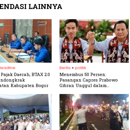
ENDASI LAINNYA
.
Headline
Berita
politik
 Pajak Daerah, BTAX 2.0
Menembus 50 Persen:
endongkrak
Pasangan Capres Prabowo
atan Kabupaten Bogor
Gibran Unggul dalam
Elektabilitas Menjelang
Pemilu 2024