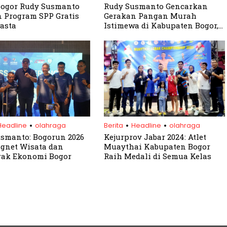
Bogor Rudy Susmanto
Rudy Susmanto Gencarkan
 Program SPP Gratis
Gerakan Pangan Murah
asta
Istimewa di Kabupaten Bogor,
Warga Bisa Belanja Hemat
.
.
.
Headline
olahraga
Berita
Headline
olahraga
smanto: Bogorun 2026
Kejurprov Jabar 2024: Atlet
gnet Wisata dan
Muaythai Kabupaten Bogor
rak Ekonomi Bogor
Raih Medali di Semua Kelas