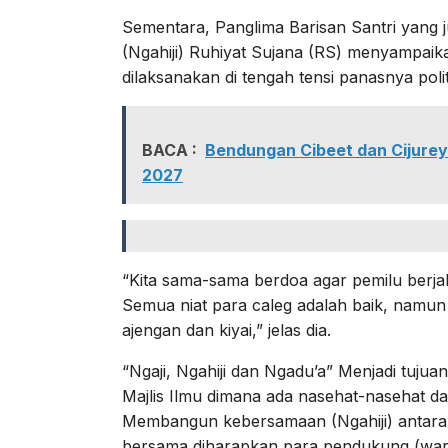
Sementara, Panglima Barisan Santri yang 
(Ngahiji) Ruhiyat Sujana (RS) menyampaik
dilaksanakan di tengah tensi panasnya polit
BACA :
Bendungan Cibeet dan Cijurey
2027
“Kita sama-sama berdoa agar pemilu berj
Semua niat para caleg adalah baik, namun 
ajengan dan kiyai,” jelas dia.
“Ngaji, Ngahiji dan Ngadu’a” Menjadi tujua
Majlis Ilmu dimana ada nasehat-nasehat d
Membangun kebersamaan (Ngahiji) antara p
bersama diharapkan para pendukung (warga