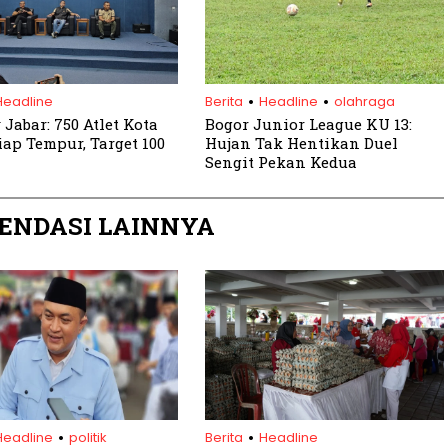
.
.
Headline
Berita
Headline
olahraga
Jabar: 750 Atlet Kota
Bogor Junior League KU 13:
iap Tempur, Target 100
Hujan Tak Hentikan Duel
Sengit Pekan Kedua
ENDASI LAINNYA
.
.
Headline
politik
Berita
Headline