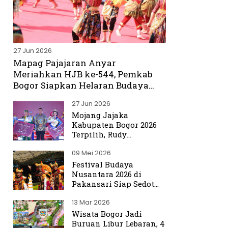
27 Jun 2026
Mapag Pajajaran Anyar
Meriahkan HJB ke-544, Pemkab
Bogor Siapkan Helaran Budaya
Spektakuler
27 Jun 2026
Mojang Jajaka
Kabupaten Bogor 2026
Terpilih, Rudy
Susmanto Titip Misi
09 Mei 2026
Promosikan Bogor ke
Dunia
Festival Budaya
Nusantara 2026 di
Pakansari Siap Sedot
Ribuan Pengunjung
13 Mar 2026
Wisata Bogor Jadi
Buruan Libur Lebaran, 4