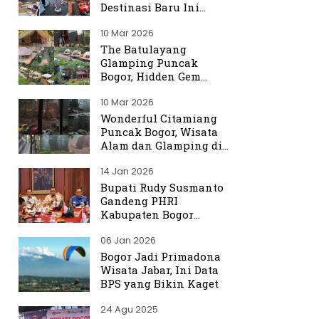
Destinasi Baru Ini
Ramai Dibicarakan
10 Mar 2026
The Batulayang
Glamping Puncak
Bogor, Hidden Gem
dengan Suasana Hutan
10 Mar 2026
yang Menenangkan
Wonderful Citamiang
Puncak Bogor, Wisata
Alam dan Glamping di
Hulu Ciliwung
14 Jan 2026
Bupati Rudy Susmanto
Gandeng PHRI
Kabupaten Bogor
Perkuat Tata Kelola
06 Jan 2026
Sektor Pariwisata
Bogor Jadi Primadona
Wisata Jabar, Ini Data
BPS yang Bikin Kaget
24 Agu 2025