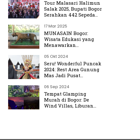
Tour Malasari Halimun
Salak 2025, Bupati Bogor
Serahkan 442 Sepeda
untuk Warga
17 Mar 2025
MUNASAIN Bogor:
Wisata Edukasi yang
Menawarkan
Pengalaman Berbeda
05 Okt 2024
dari Kebun Raya Bogor
Seru! Wonderful Puncak
2024: Rest Area Gunung
Mas Jadi Pusat
Perhatian
06 Sep 2024
Tempat Glamping
Murah di Bogor: De
Wind Villas, Liburan
Seru dengan Harga
Terjangkau Mulai Rp350
Ribu