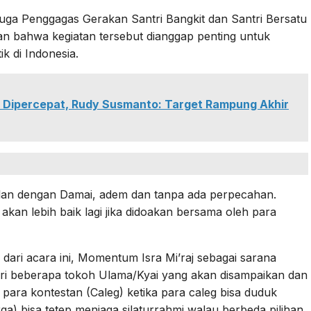
juga Penggagas Gerakan Santri Bangkit dan Santri Bersatu
an bahwa kegiatan tersebut dianggap penting untuk
ik di Indonesia.
 Dipercepat, Rudy Susmanto: Target Rampung Akhir
alan dengan Damai, adem dan tanpa ada perpecahan.
akan lebih baik lagi jika didoakan bersama oleh para
n dari acara ini, Momentum Isra Mi’raj sebagai sarana
ari beberapa tokoh Ulama/Kyai yang akan disampaikan dan
ara kontestan (Caleg) ketika para caleg bisa duduk
) bisa tetep menjaga silaturrahmi walau berbeda pilihan