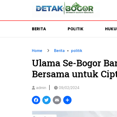
BERITA
POLITIK
HUK
Home
Berita
•
politik
Ulama Se-Bogor Bar
Bersama untuk Cip
|
admin
09/02/2024
Facebook
Twitter
Email
Share