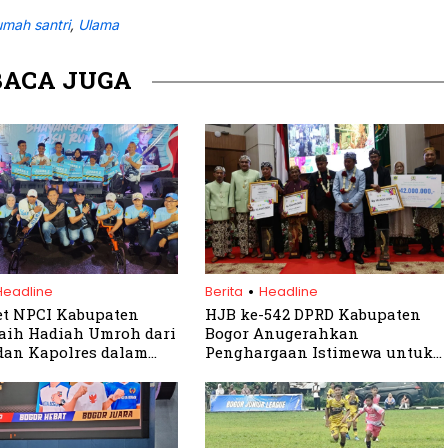
umah santri
,
Ulama
BACA JUGA
.
Headline
Berita
Headline
et NPCI Kabupaten
HJB ke-542 DPRD Kabupaten
aih Hadiah Umroh dari
Bogor Anugerahkan
dan Kapolres dalam
Penghargaan Istimewa untuk
gkara Dash Run 2025
Tokoh Inspiratif