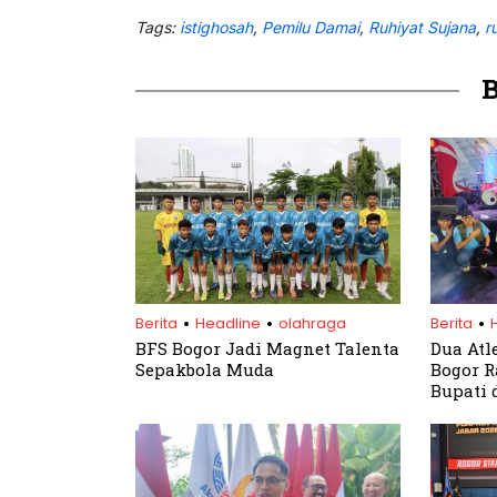
Tags:
istighosah
,
Pemilu Damai
,
Ruhiyat Sujana
,
r
.
.
.
Berita
Headline
olahraga
Berita
BFS Bogor Jadi Magnet Talenta
Dua Atl
Sepakbola Muda
Bogor R
Bupati 
Bhayan