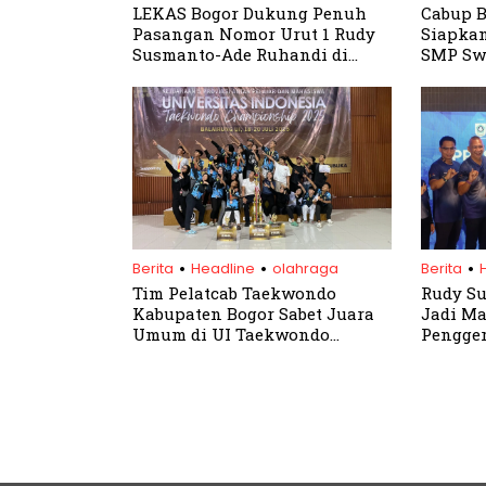
LEKAS Bogor Dukung Penuh
Cabup 
Pasangan Nomor Urut 1 Rudy
Siapkan
Susmanto-Ade Ruhandi di
SMP Sw
Pilkada Bogor 2024
.
.
.
Berita
Headline
olahraga
Berita
Tim Pelatcab Taekwondo
Rudy Su
Kabupaten Bogor Sabet Juara
Jadi Ma
Umum di UI Taekwondo
Pengge
Championship 2025