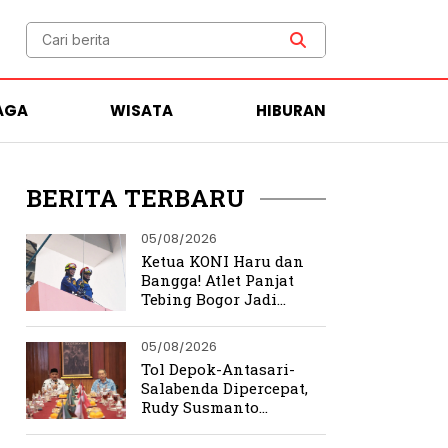
AGA
WISATA
HIBURAN
BERITA TERBARU
05/08/2026
Ketua KONI Haru dan
Bangga! Atlet Panjat
Tebing Bogor Jadi
Pengibar Bendera
Merah Putih Raksasa
05/08/2026
Tol Depok-Antasari-
Salabenda Dipercepat,
Rudy Susmanto
Siapkan Bogor Jadi
Magnet Investasi