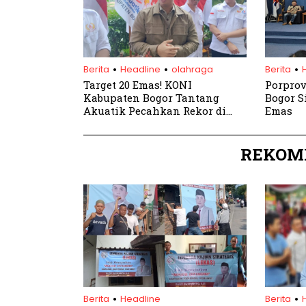
.
.
.
Berita
Headline
olahraga
Berita
Target 20 Emas! KONI
Porprov 
Kabupaten Bogor Tantang
Bogor S
Akuatik Pecahkan Rekor di
Emas
Porprov Jabar 2026
REKOM
.
.
Berita
Headline
Berita