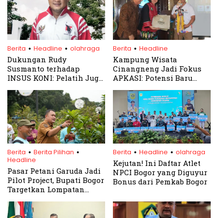
.
.
.
Berita
Headline
olahraga
Berita
Headline
Dukungan Rudy
Kampung Wisata
Susmanto terhadap
Cinangneng Jadi Fokus
INSUS KONI: Pelatih Juga
APKASI: Potensi Baru
Harus Raih Penghargaan
Pariwisata Ciampea
Khusus
.
.
.
.
Berita
Berita Pilihan
Berita
Headline
olahraga
Headline
Kejutan! Ini Daftar Atlet
Pasar Petani Garuda Jadi
NPCI Bogor yang Diguyur
Pilot Project, Bupati Bogor
Bonus dari Pemkab Bogor
Targetkan Lompatan
Ekonomi Petani