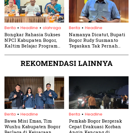
.
.
.
Berita
Headline
olahraga
Berita
Headline
Bongkar Rahasia Sukses
Namanya Dicatut, Bupati
NPCI Kabupaten Bogor,
Bogor Rudy Susmanto
Kaltim Belajar Program
Tegaskan Tak Pernah
SOD
Jadi Pembina Media
REKOMENDASI LAINNYA
.
.
Berita
Headline
Berita
Headline
Bawa Misi Emas, Tim
Pemkab Bogor Bergerak
Wushu Kabupaten Bogor
Cepat Evakuasi Korban
Berlaga di Kejuaraan
Angin Kencang di