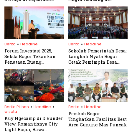
Internasional Malaysia
Pamijahan
.
.
Berita
Headline
Berita
Headline
Forum Investasi 2025,
Sekolah Pemerintah Desa:
Sekda Bogor Tekankan
Langkah Nyata Bogor
Penataan Ruang
Cetak Pemimpin Desa
Berkelanjutan
Berkualitas
.
.
.
Berita Pilihan
Headline
Berita
Headline
wisata
Pemkab Bogor
Kuy Ngecamp di D Bunder
Tingkatkan Fasilitas Rest
View: Romantisnya City
Area Gunung Mas Puncak
Light Bogor, Bawa