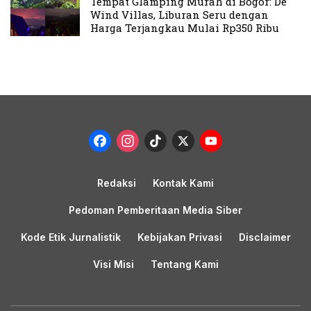
Tempat Glamping Murah di Bogor: De
Wind Villas, Liburan Seru dengan
Harga Terjangkau Mulai Rp350 Ribu
Facebook
Instagram
TikTok
X
YouTub
Channel
Redaksi
Kontak Kami
Pedoman Pemberitaan Media Siber
Kode Etik Jurnalistik
Kebijakan Privasi
Disclaimer
Visi Misi
Tentang Kami