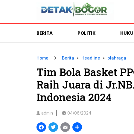
BERITA
POLITIK
HUK
Home
Berita
•
Headline
•
olahraga
Tim Bola Basket P
Raih Juara di Jr.N
Indonesia 2024
|
admin
04/06/2024
Facebook
Twitter
Email
Share