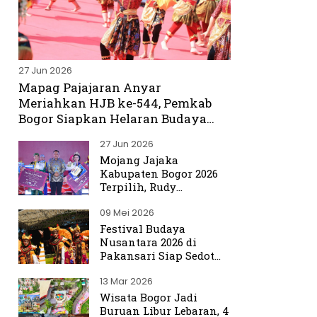
27 Jun 2026
Mapag Pajajaran Anyar
Meriahkan HJB ke-544, Pemkab
Bogor Siapkan Helaran Budaya
Spektakuler
27 Jun 2026
Mojang Jajaka
Kabupaten Bogor 2026
Terpilih, Rudy
Susmanto Titip Misi
09 Mei 2026
Promosikan Bogor ke
Dunia
Festival Budaya
Nusantara 2026 di
Pakansari Siap Sedot
Ribuan Pengunjung
13 Mar 2026
Wisata Bogor Jadi
Buruan Libur Lebaran, 4