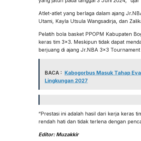
yang jatuh pada tanggal 3 Juni 2024,” ujar
Atlet-atlet yang berlaga dalam ajang Jr.NBA
Utami, Kayla Utsula Wangsadirja, dan Zalik
Pelatih bola basket PPOPM Kabupaten Bogo
keras tim 3×3. Meskipun tidak dapat mend
berjuang di ajang Jr.NBA 3×3 Tournament 
BACA :
Kabogorbus Masuk Tahap Eval
Lingkungan 2027
“Prestasi ini adalah hasil dari kerja keras
rendah hati dan tidak terlena dengan penc
Editor: Muzakkir