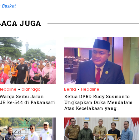
a Basket
BACA JUGA
.
.
Headline
olahraga
Berita
Headline
Warga Serbu Jalan
Ketua DPRD Rudy Susmanto
JB ke-544 di Pakansari
Ungkapkan Duka Mendalam
Atas Kecelakaan yang
Merenggut Nyawa Anggota
DPRD Jawa Barat di Tol Cipali