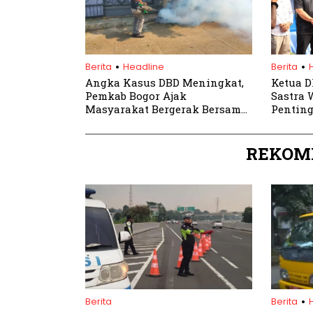
.
.
Berita
Headline
Berita
Angka Kasus DBD Meningkat,
Ketua D
Pemkab Bogor Ajak
Sastra 
Masyarakat Bergerak Bersama
Penting
Lakukan PSN
Lahan P
REKOM
.
Berita
Berita