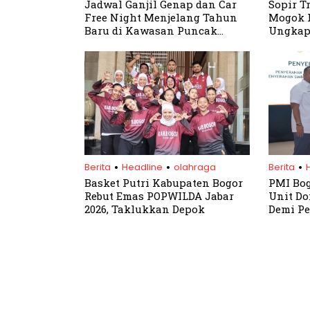
Jadwal Ganjil Genap dan Car
Sopir T
Free Night Menjelang Tahun
Mogok K
Baru di Kawasan Puncak
Ungkap
Bogor
.
.
.
Berita
Headline
olahraga
Berita
Basket Putri Kabupaten Bogor
PMI Bog
Rebut Emas POPWILDA Jabar
Unit Do
2026, Taklukkan Depok
Demi Pe