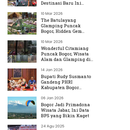
Destinasi Baru Ini
Ramai Dibicarakan
10 Mar 2026
The Batulayang
Glamping Puncak
Bogor, Hidden Gem
dengan Suasana Hutan
10 Mar 2026
yang Menenangkan
Wonderful Citamiang
Puncak Bogor, Wisata
Alam dan Glamping di
Hulu Ciliwung
14 Jan 2026
Bupati Rudy Susmanto
Gandeng PHRI
Kabupaten Bogor
Perkuat Tata Kelola
06 Jan 2026
Sektor Pariwisata
Bogor Jadi Primadona
Wisata Jabar, Ini Data
BPS yang Bikin Kaget
24 Agu 2025