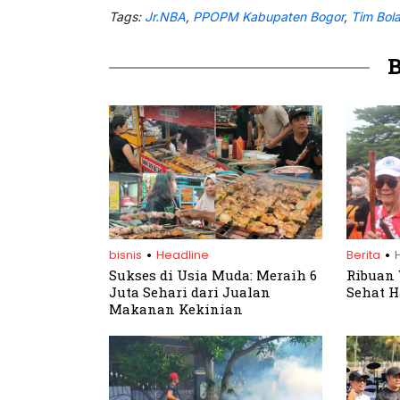
Tags:
Jr.NBA
,
PPOPM Kabupaten Bogor
,
Tim Bol
.
.
bisnis
Headline
Berita
Sukses di Usia Muda: Meraih 6
Ribuan 
Juta Sehari dari Jualan
Sehat H
Makanan Kekinian