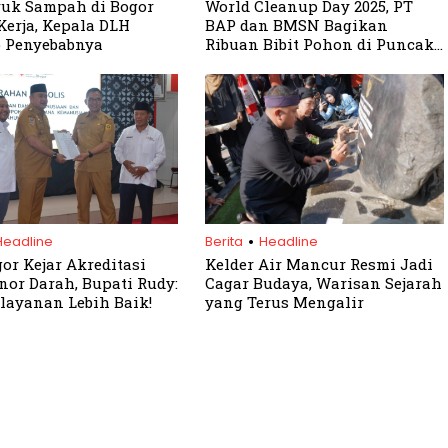
ruk Sampah di Bogor
World Cleanup Day 2025, PT
erja, Kepala DLH
BAP dan BMSN Bagikan
 Penyebabnya
Ribuan Bibit Pohon di Puncak
Cisarua
.
Headline
Berita
Headline
or Kejar Akreditasi
Kelder Air Mancur Resmi Jadi
nor Darah, Bupati Rudy:
Cagar Budaya, Warisan Sejarah
layanan Lebih Baik!
yang Terus Mengalir