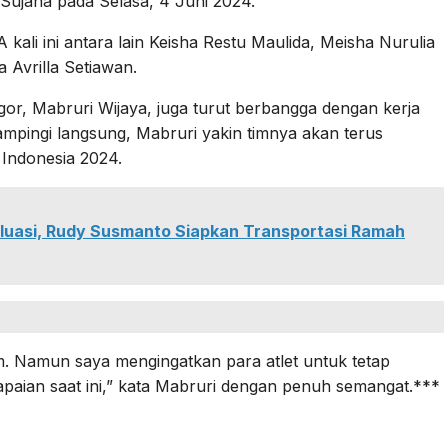
 Sujana pada Selasa, 4 Juni 2024.
 kali ini antara lain Keisha Restu Maulida, Meisha Nurulia
a Avrilla Setiawan.
r, Mabruri Wijaya, juga turut berbangga dengan kerja
ampingi langsung, Mabruri yakin timnya akan terus
Indonesia 2024.
uasi, Rudy Susmanto Siapkan Transportasi Ramah
 tim. Namun saya mengingatkan para atlet untuk tetap
apaian saat ini,” kata Mabruri dengan penuh semangat.***