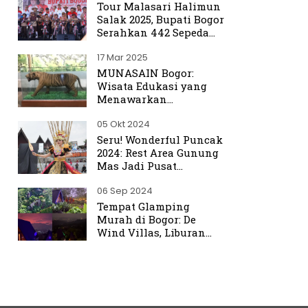
Tour Malasari Halimun
Salak 2025, Bupati Bogor
Serahkan 442 Sepeda
untuk Warga
17 Mar 2025
MUNASAIN Bogor:
Wisata Edukasi yang
Menawarkan
Pengalaman Berbeda
05 Okt 2024
dari Kebun Raya Bogor
Seru! Wonderful Puncak
2024: Rest Area Gunung
Mas Jadi Pusat
Perhatian
06 Sep 2024
Tempat Glamping
Murah di Bogor: De
Wind Villas, Liburan
Seru dengan Harga
Terjangkau Mulai Rp350
Ribu