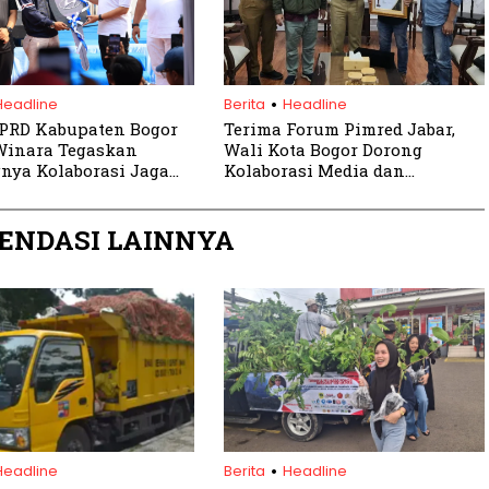
.
Headline
Berita
Headline
PRD Kabupaten Bogor
Terima Forum Pimred Jabar,
Winara Tegaskan
Wali Kota Bogor Dorong
nya Kolaborasi Jaga
Kolaborasi Media dan
roduktif
Forkopimda
ENDASI LAINNYA
.
Headline
Berita
Headline