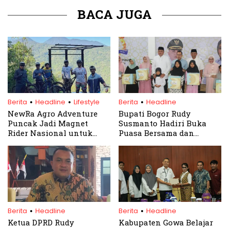
BACA JUGA
.
.
.
Berita
Headline
Lifestyle
Berita
Headline
NewRa Agro Adventure
Bupati Bogor Rudy
Puncak Jadi Magnet
Susmanto Hadiri Buka
Rider Nasional untuk
Puasa Bersama dan
Latihan Downhill
Santunan Anak Yatim
Kadin
.
.
Berita
Headline
Berita
Headline
Ketua DPRD Rudy
Kabupaten Gowa Belajar