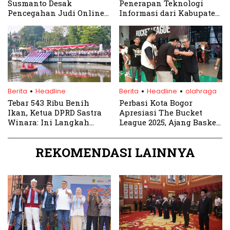
Susmanto Desak
Penerapan Teknologi
Pencegahan Judi Online
Informasi dari Kabupaten
di Kabupaten Bogor
Bogor
.
.
.
Berita
Headline
Berita
Headline
olahraga
Tebar 543 Ribu Benih
Perbasi Kota Bogor
Ikan, Ketua DPRD Sastra
Apresiasi The Bucket
Winara: Ini Langkah
League 2025, Ajang Basket
Nyata Wujudkan
Komunitas Rasa Nasional
Konsumsi Bergizi untuk
REKOMENDASI LAINNYA
Rakyat