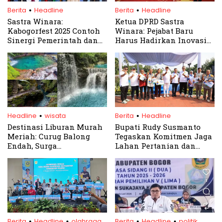
.
.
Berita
Headline
Berita
Headline
Sastra Winara:
Ketua DPRD Sastra
Kabogorfest 2025 Contoh
Winara: Pejabat Baru
Sinergi Pemerintah dan
Harus Hadirkan Inovasi
Masyarakat Bangun
dan Pelayanan Cepat
Ekonomi Lokal
.
.
Headline
wisata
Berita
Headline
Destinasi Liburan Murah
Bupati Rudy Susmanto
Meriah: Curug Balong
Tegaskan Komitmen Jaga
Endah, Surga
Lahan Pertanian dan
Tersembunyi di Bogor
Perikanan, Dorong
Swasembada Pangan
.
.
.
.
Berita
Headline
olahraga
Berita
Headline
politik