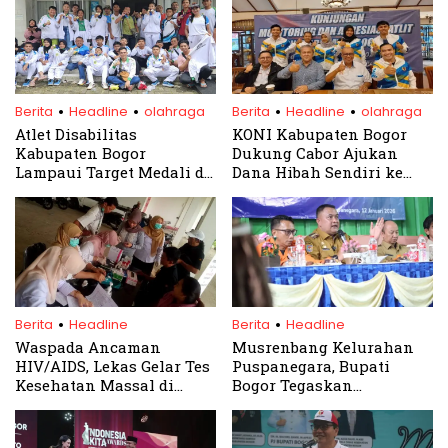
.
.
.
.
Berita
Headline
olahraga
Berita
Headline
olahraga
Atlet Disabilitas
KONI Kabupaten Bogor
Kabupaten Bogor
Dukung Cabor Ajukan
Lampaui Target Medali di
Dana Hibah Sendiri ke
Piala Gubernur Jabar 2024
Pemerintah Daerah
.
.
Berita
Headline
Berita
Headline
Waspada Ancaman
Musrenbang Kelurahan
HIV/AIDS, Lekas Gelar Tes
Puspanegara, Bupati
Kesehatan Massal di
Bogor Tegaskan
Kawasan Puncak
Pembangunan Berbasis
Kebutuhan Warga