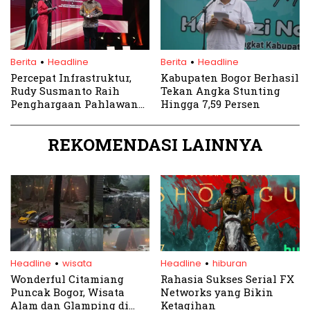
.
.
Berita
Headline
Berita
Headline
Percepat Infrastruktur,
Kabupaten Bogor Berhasil
Rudy Susmanto Raih
Tekan Angka Stunting
Penghargaan Pahlawan
Hingga 7,59 Persen
Inspiratif di Indonesia
Kita Awards 2025
REKOMENDASI LAINNYA
.
.
Headline
wisata
Headline
hiburan
Wonderful Citamiang
Rahasia Sukses Serial FX
Puncak Bogor, Wisata
Networks yang Bikin
Alam dan Glamping di
Ketagihan