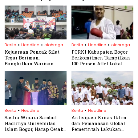
Hulu Ciliwung
.
.
.
.
Berita
Headline
olahraga
Berita
Headline
olahraga
Kejuaraan Pencak Silat
FORKI Kabupaten Bogor
Tegar Beriman:
Berkomitmen Tampilkan
Bangkitkan Warisan
100 Persen Atlet Lokal
Budaya Lokal
pada Porprov Jabar 2026
.
.
Berita
Headline
Berita
Headline
Sastra Winara Sambut
Antisipasi Krisis Iklim
Hadirnya Universitas
dan Pemanasan Global
Islam Bogor, Harap Cetak
Pemerintah Lakukan
SDM Unggul
Penanaman 200 Pohon