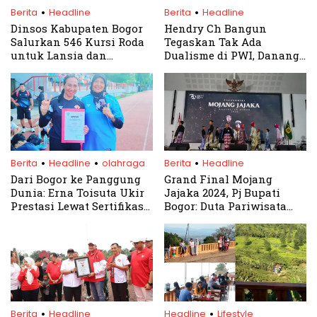
.
.
Berita
Headline
Berita
Headline
Dinsos Kabupaten Bogor
Hendry Ch Bangun
Salurkan 546 Kursi Roda
Tegaskan Tak Ada
untuk Lansia dan
Dualisme di PWI, Danang
Disabilitas, Bukti Nyata
Donoroso Sah Plt Ketua
100 Hari Kerja Rudy
PWI Jabar
Susmanto – Jaro Ade
.
.
.
Berita
Headline
olahraga
Berita
Headline
Dari Bogor ke Panggung
Grand Final Mojang
Dunia: Erna Toisuta Ukir
Jajaka 2024, Pj Bupati
Prestasi Lewat Sertifikasi
Bogor: Duta Pariwisata
Pelatih Atletik
Harus Angkat Potensi
Internasional
Lokal
.
.
Berita
Headline
Headline
Lifestyle