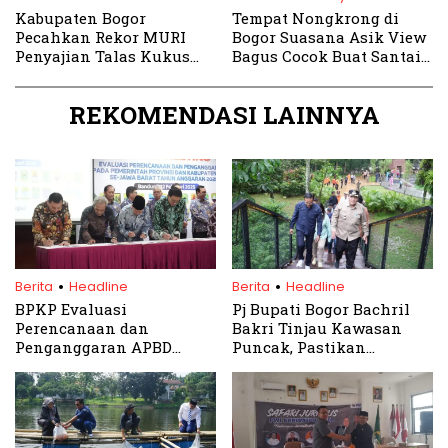
Kabupaten Bogor
Tempat Nongkrong di
Pecahkan Rekor MURI
Bogor Suasana Asik View
Penyajian Talas Kukus
Bagus Cocok Buat Santai
Terbanyak di HUT ke-80
Kongkow Bareng Teman
RI
REKOMENDASI LAINNYA
.
.
Berita
Headline
Berita
Headline
BPKP Evaluasi
Pj Bupati Bogor Bachril
Perencanaan dan
Bakri Tinjau Kawasan
Penganggaran APBD
Puncak, Pastikan
Kabupaten Bogor TA 2025
Wisatawan Aman dan
Nyaman