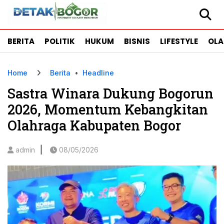
BERITA
POLITIK
HUKUM
BISNIS
LIFESTYLE
OL
Home
Berita
•
Headline
Sastra Winara Dukung Bogorun
2026, Momentum Kebangkitan
Olahraga Kabupaten Bogor
|
admin
08/05/2026