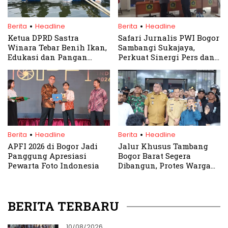
.
.
Berita
Headline
Berita
Headline
Ketua DPRD Sastra
Safari Jurnalis PWI Bogor
Winara Tebar Benih Ikan,
Sambangi Sukajaya,
Edukasi dan Pangan
Perkuat Sinergi Pers dan
Bergizi di Hardiknas 2025
Masyarakat
.
.
Berita
Headline
Berita
Headline
APFI 2026 di Bogor Jadi
Jalur Khusus Tambang
Panggung Apresiasi
Bogor Barat Segera
Pewarta Foto Indonesia
Dibangun, Protes Warga
Berujung Kepastian
BERITA TERBARU
10/08/2026