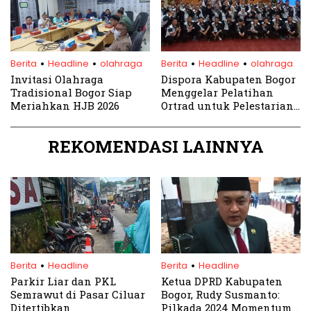
.
.
.
.
Berita
Headline
olahraga
Berita
Headline
olahraga
Invitasi Olahraga
Dispora Kabupaten Bogor
Tradisional Bogor Siap
Menggelar Pelatihan
Meriahkan HJB 2026
Ortrad untuk Pelestarian
Olahraga Tradisional
REKOMENDASI LAINNYA
.
.
Berita
Headline
Berita
Headline
Parkir Liar dan PKL
Ketua DPRD Kabupaten
Semrawut di Pasar Ciluar
Bogor, Rudy Susmanto:
Ditertibkan
Pilkada 2024 Momentum