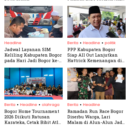
Penting Menata
Kabupaten Bogor
.
.
Headline
Berita
Headline
politik
Jadwal Layanan SIM
PPP Kabupaten Bogor
Keliling Kabupaten Bogor
Siap All Out Lanjutkan
pada Hari Jadi Bogor ke-
Hattrick Kemenangan di
542, Senin 3 Juni 2024
Pilkada Bogor 2024
.
.
.
Berita
Headline
olahraga
Berita
Headline
Bogor Home Tournament
Ramadan Run Race Bogor
2026 Diikuti Ratusan
Diserbu Warga, Lari
Karateka, Cetak Bibit Atlet
Malam di Alun-Alun Jadi
Masa Depan
Ajang Silaturahmi