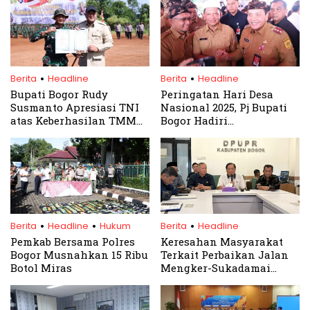
.
.
Berita
Headline
Berita
Headline
Bupati Bogor Rudy
Peringatan Hari Desa
Susmanto Apresiasi TNI
Nasional 2025, Pj Bupati
atas Keberhasilan TMMD
Bogor Hadiri
ke-123 di Desa Karacak
Pencanangan Gema
Tandan Desa
.
.
.
Berita
Headline
Hukum
Berita
Headline
Pemkab Bersama Polres
Keresahan Masyarakat
Bogor Musnahkan 15 Ribu
Terkait Perbaikan Jalan
Botol Miras
Mengker-Sukadamai
Terjawab, ini Penjelasan
Kadis PUPR