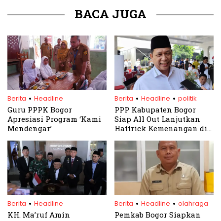
BACA JUGA
.
.
.
Berita
Headline
Berita
Headline
politik
Guru PPPK Bogor
PPP Kabupaten Bogor
Apresiasi Program ‘Kami
Siap All Out Lanjutkan
Mendengar’
Hattrick Kemenangan di
Pilkada Bogor 2024
.
.
.
Berita
Headline
Berita
Headline
olahraga
KH. Ma’ruf Amin
Pemkab Bogor Siapkan