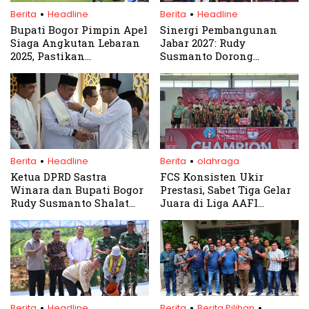
.
.
Berita
Headline
Berita
Headline
Bupati Bogor Pimpin Apel
Sinergi Pembangunan
Siaga Angkutan Lebaran
Jabar 2027: Rudy
2025, Pastikan
Susmanto Dorong
Kelancaran Arus Mudik
Kolaborasi Infrastruktur
dan Balik Idul Fitri
dan Kesehatan
.
.
Berita
Headline
Berita
olahraga
Ketua DPRD Sastra
FCS Konsisten Ukir
Winara dan Bupati Bogor
Prestasi, Sabet Tiga Gelar
Rudy Susmanto Shalat
Juara di Liga AAFI
Idul Adha Bersama Warga
Kabupaten Bogor 2025
.
.
.
Berita
Headline
Berita
Berita Pilihan