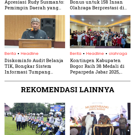
Apresiasi Rudy Susmanto:
Bonus untuk 158 Insan
Pemimpin Daerah yang
Olahraga Berprestasi di
Bersinergi dengan Ulama
PON dan Peparnas 2024
.
.
.
Berita
Headline
Berita
Headline
olahraga
Diskominfo Audit Belanja
Kontingen Kabupaten
TIK, Bongkar Sistem
Bogor Raih 38 Medali di
Informasi Tumpang
Peparpeda Jabar 2025,
Tindih
Peringkat Tiga Klasemen
Akhir
REKOMENDASI LAINNYA