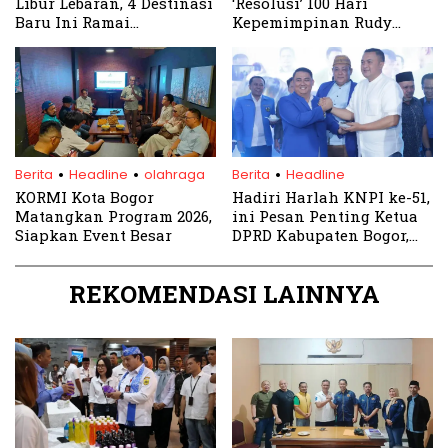
Libur Lebaran, 4 Destinasi
‘Resolusi’ 100 Hari
Baru Ini Ramai
Kepemimpinan Rudy
Dibicarakan
Susmanto–Jaro Ade
.
.
.
Berita
Headline
olahraga
Berita
Headline
KORMI Kota Bogor
Hadiri Harlah KNPI ke-51,
Matangkan Program 2026,
ini Pesan Penting Ketua
Siapkan Event Besar
DPRD Kabupaten Bogor,
Rudy Susmanto
REKOMENDASI LAINNYA