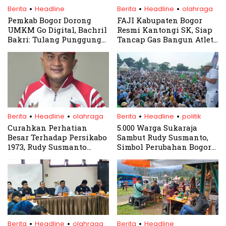
.
.
.
Berita
Headline
Berita
Headline
olahraga
Pemkab Bogor Dorong
FAJI Kabupaten Bogor
UMKM Go Digital, Bachril
Resmi Kantongi SK, Siap
Bakri: Tulang Punggung
Tancap Gas Bangun Atlet
Ekonomi Nasional Harus
Arung Jeram Berprestasi
Naik Kelas
.
.
.
.
Berita
Headline
olahraga
Berita
Headline
politik
Curahkan Perhatian
5.000 Warga Sukaraja
Besar Terhadap Persikabo
Sambut Rudy Susmanto,
1973, Rudy Susmanto
Simbol Perubahan Bogor
Serukan Hal ini
Dimulai
.
.
.
Berita
Headline
olahraga
Berita
Headline