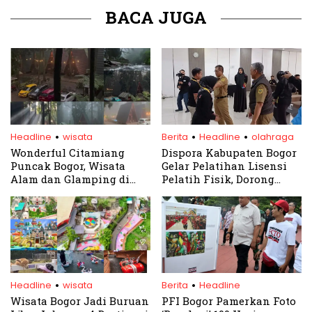
BACA JUGA
.
.
.
Headline
wisata
Berita
Headline
olahraga
Wonderful Citamiang
Dispora Kabupaten Bogor
Puncak Bogor, Wisata
Gelar Pelatihan Lisensi
Alam dan Glamping di
Pelatih Fisik, Dorong
Hulu Ciliwung
Peningkatan Kualitas
SDM Olahraga
.
.
Headline
wisata
Berita
Headline
Wisata Bogor Jadi Buruan
PFI Bogor Pamerkan Foto