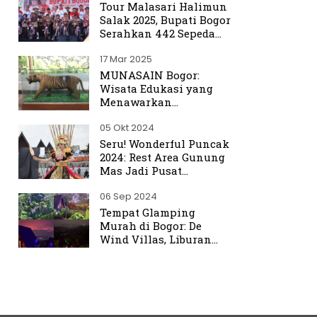
Tour Malasari Halimun
Salak 2025, Bupati Bogor
Serahkan 442 Sepeda
untuk Warga
17 Mar 2025
MUNASAIN Bogor:
Wisata Edukasi yang
Menawarkan
Pengalaman Berbeda
05 Okt 2024
dari Kebun Raya Bogor
Seru! Wonderful Puncak
2024: Rest Area Gunung
Mas Jadi Pusat
Perhatian
06 Sep 2024
Tempat Glamping
Murah di Bogor: De
Wind Villas, Liburan
Seru dengan Harga
Terjangkau Mulai Rp350
Ribu