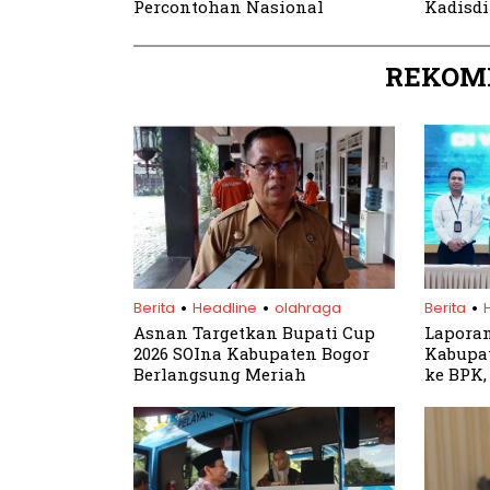
Percontohan Nasional
Kadisdi
REKOM
.
.
.
Berita
Headline
olahraga
Berita
Asnan Targetkan Bupati Cup
Lapora
2026 SOIna Kabupaten Bogor
Kabupat
Berlangsung Meriah
ke BPK,
Tegask
Transp