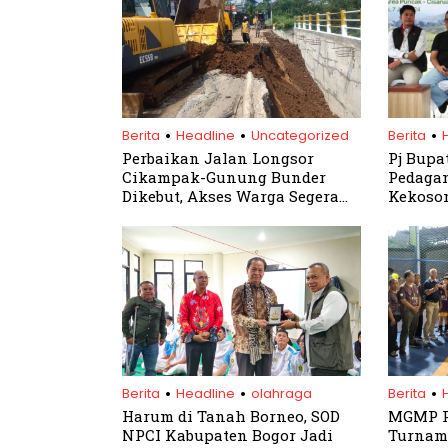
.
.
.
Berita
Headline
Uncategorized
Berita
Perbaikan Jalan Longsor
Pj Bupa
Cikampak-Gunung Bunder
Pedagan
Dikebut, Akses Warga Segera
Kekoson
Normal
Gunung
.
.
.
Berita
Headline
olahraga
Berita
Harum di Tanah Borneo, SOD
MGMP P
NPCI Kabupaten Bogor Jadi
Turname