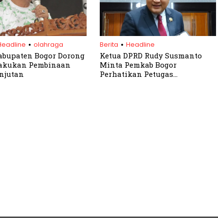
.
.
Headline
olahraga
Berita
Headline
abupaten Bogor Dorong
Ketua DPRD Rudy Susmanto
Lakukan Pembinaan
Minta Pemkab Bogor
njutan
Perhatikan Petugas
Pengamanan Lebaran