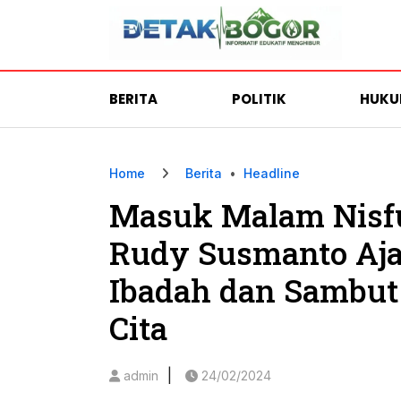
BERITA
POLITIK
HUK
Home
Berita
•
Headline
Masuk Malam Nisf
Rudy Susmanto Aj
Ibadah dan Sambu
Cita
|
admin
24/02/2024