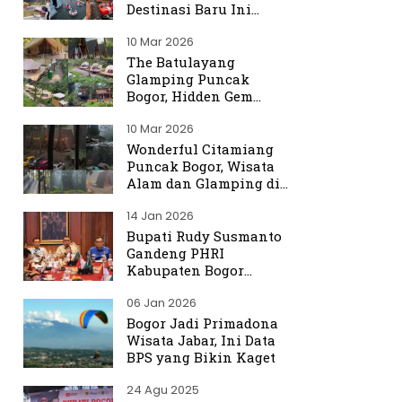
Destinasi Baru Ini
Ramai Dibicarakan
10 Mar 2026
The Batulayang
Glamping Puncak
Bogor, Hidden Gem
dengan Suasana Hutan
10 Mar 2026
yang Menenangkan
Wonderful Citamiang
Puncak Bogor, Wisata
Alam dan Glamping di
Hulu Ciliwung
14 Jan 2026
Bupati Rudy Susmanto
Gandeng PHRI
Kabupaten Bogor
Perkuat Tata Kelola
06 Jan 2026
Sektor Pariwisata
Bogor Jadi Primadona
Wisata Jabar, Ini Data
BPS yang Bikin Kaget
24 Agu 2025