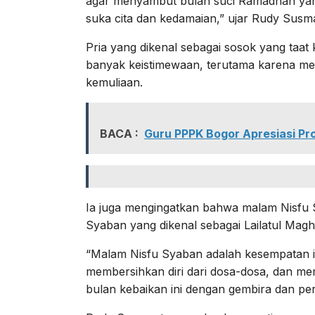
agar menyambut bulan suci Ramadhan yang
suka cita dan kedamaian,” ujar Rudy Susm
Pria yang dikenal sebagai sosok yang taat
banyak keistimewaan, terutama karena m
kemuliaan.
BACA :
Guru PPPK Bogor Apresiasi P
Ia juga mengingatkan bahwa malam Nisfu
Syaban yang dikenal sebagai Lailatul Ma
“Malam Nisfu Syaban adalah kesempatan 
membersihkan diri dari dosa-dosa, dan m
bulan kebaikan ini dengan gembira dan per