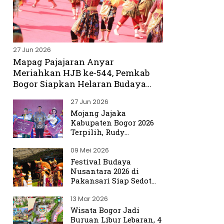
27 Jun 2026
Mapag Pajajaran Anyar
Meriahkan HJB ke-544, Pemkab
Bogor Siapkan Helaran Budaya
Spektakuler
27 Jun 2026
Mojang Jajaka
Kabupaten Bogor 2026
Terpilih, Rudy
Susmanto Titip Misi
09 Mei 2026
Promosikan Bogor ke
Dunia
Festival Budaya
Nusantara 2026 di
Pakansari Siap Sedot
Ribuan Pengunjung
13 Mar 2026
Wisata Bogor Jadi
Buruan Libur Lebaran, 4