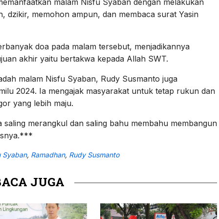
memanfaatkan malam Nisfu Syaban dengan melakukan
ah, dzikir, memohon ampun, dan membaca surat Yasin
erbanyak doa pada malam tersebut, menjadikannya
ujuan akhir yaitu bertakwa kepada Allah SWT.
badah malam Nisfu Syaban, Rudy Susmanto juga
lu 2024. Ia mengajak masyarakat untuk tetap rukun dan
r yang lebih maju.
ama saling merangkul dan saling bahu membahu membangun
snya.***
u Syaban
,
Ramadhan
,
Rudy Susmanto
BACA JUGA