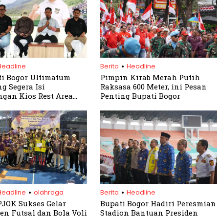
.
Headline
Berita
Headline
ti Bogor Ultimatum
Pimpin Kirab Merah Putih
g Segera Isi
Raksasa 600 Meter, ini Pesan
gan Kios Rest Area
Penting Bupati Bogor
 Mas
.
.
Headline
olahraga
Berita
Headline
JOK Sukses Gelar
Bupati Bogor Hadiri Peresmian
n Futsal dan Bola Voli
Stadion Bantuan Presiden