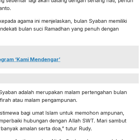
 sebentar lagi akan datang dengan senang hati, penuh
anto.
 kepada agama ini menjelaskan, bulan Syaban memiliki
endekati bulan suci Ramadhan yang penuh dengan
rogram ‘Kami Mendengar’
 Syaban adalah merupakan malam pertengahan bulan
ghfirah atau malam pengampunan.
istimewa bagi umat Islam untuk memohon ampunan,
emperbaiki hubungan dengan Allah SWT. Mari sambut
banyak amalan serta doa,” tutur Rudy.