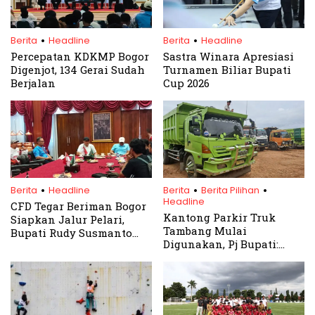
.
.
Berita
Headline
Berita
Headline
Percepatan KDKMP Bogor
Sastra Winara Apresiasi
Digenjot, 134 Gerai Sudah
Turnamen Biliar Bupati
Berjalan
Cup 2026
.
.
.
Berita
Headline
Berita
Berita Pilihan
Headline
CFD Tegar Beriman Bogor
Kantong Parkir Truk
Siapkan Jalur Pelari,
Tambang Mulai
Bupati Rudy Susmanto
Digunakan, Pj Bupati:
Perintahkan Perluasan
Selanjutnya Penegakan
CFD ke Seluruh
Hukum
Kecamatan