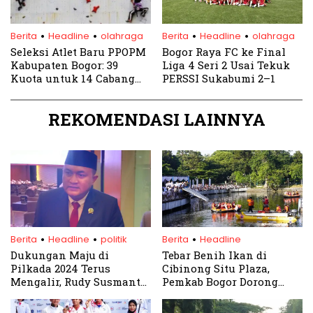
.
.
.
.
Berita
Headline
olahraga
Berita
Headline
olahraga
Seleksi Atlet Baru PPOPM
Bogor Raya FC ke Final
Kabupaten Bogor: 39
Liga 4 Seri 2 Usai Tekuk
Kuota untuk 14 Cabang
PERSSI Sukabumi 2–1
Olahraga
REKOMENDASI LAINNYA
.
.
.
Berita
Headline
politik
Berita
Headline
Dukungan Maju di
Tebar Benih Ikan di
Pilkada 2024 Terus
Cibinong Situ Plaza,
Mengalir, Rudy Susmanto:
Pemkab Bogor Dorong
Saya sami’na wa atho’na
Ketahanan Pangan
dengan Pak Prabowo