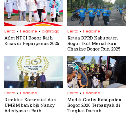
.
.
.
Berita
Headline
olahraga
Berita
Headline
Atlet NPCI Bogor Raih
Ketua DPRD Kabupaten
Emas di Peparpenas 2025
Bogor Ikut Meriahkan
Chasing Bogor Run 2025
.
.
Berita
Headline
Berita
Headline
Direktur Komersial dan
Mudik Gratis Kabupaten
UMKM bank bjb Nancy
Bogor 2026 Terbanyak di
Adistyasari Raih
Tingkat Daerah
Penghargaan Most
Outstanding Women 2024