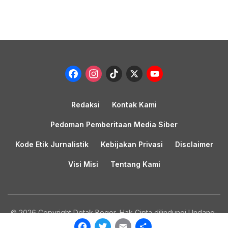
Facebook
Instagram
TikTok
X
YouTub
Channel
Redaksi
Kontak Kami
Pedoman Pemberitaan Media Siber
Kode Etik Jurnalistik
Kebijakan Privasi
Disclaimer
Visi Misi
Tentang Kami
© 2026 Copyright Detak Bogor, Hak Cipta dilindungi Undang-
undang.