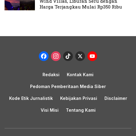
Wind Villas, Liburan Seru dengan
Harga Terjangkau Mulai Rp350 Ribu
Facebook
Instagram
TikTok
X
YouTub
Channel
Redaksi
Kontak Kami
Pedoman Pemberitaan Media Siber
Kode Etik Jurnalistik
Kebijakan Privasi
Disclaimer
Visi Misi
Tentang Kami