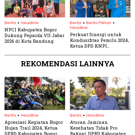
.
.
.
Berita
Headline
Berita
Berita Pilihan
Headline
NPCI Kabupaten Bogor
Perkuat Sinergi untuk
Dukung Peparda VII Jabar
Kondusifitas Pemilu 2024,
2026 di Kota Bandung
Ketua DPD KNPI
Kabupaten Bogor
Kunjungi Dandim 0621 SK
REKOMENDASI LAINNYA
.
.
Berita
Headline
Berita
Headline
Apresiasi Kegiatan Bogor
Aturan Jaminan
Hujan Trail 2024, Ketua
Kesehatan Tidak Pro
DPRD Kabupaten Bogor,
Rakyat, DPRD Kabupaten