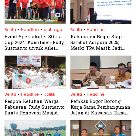
.
.
.
Berita
Headline
olahraga
Berita
Headline
Event Spektakuler SOIna
Kabupaten Bogor Siap
Cup 2024: Komitmen Rudy
Sambut Adipura 2025,
Susmanto untuk Atlet
Meski TPA Masih Jadi
Disabilitas
Tantangan
.
.
.
Berita
Headline
politik
Berita
Headline
Respon Keluhan Warga
Pemkab Bogor Dorong
Pabuaran, Rudy Susmanto
Kerja Sama Pembangunan
Bantu Renovasi Masjid
Jalan di Kawasan Taman
dan Jalan
Nasional Halimun Salak