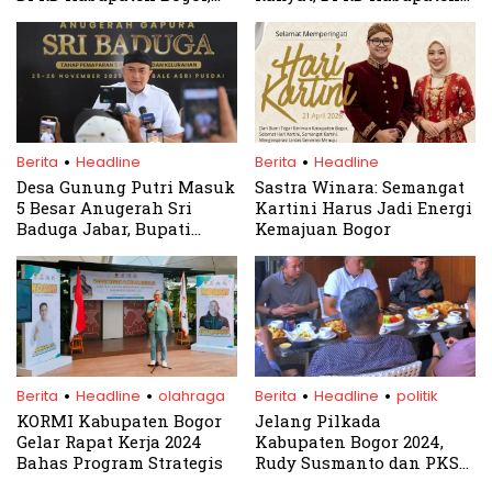
Rudy Sismanto: Sejalan
Bogor Tantang Bupati
Dengan Visi Bogor Sport
Terpilih Cabup Perbup 60
and Tourism
.
.
Berita
Headline
Berita
Headline
Desa Gunung Putri Masuk
Sastra Winara: Semangat
5 Besar Anugerah Sri
Kartini Harus Jadi Energi
Baduga Jabar, Bupati
Kemajuan Bogor
Rudy: Bukti Inovasi Desa
Bogor
.
.
.
.
Berita
Headline
olahraga
Berita
Headline
politik
KORMI Kabupaten Bogor
Jelang Pilkada
Gelar Rapat Kerja 2024
Kabupaten Bogor 2024,
Bahas Program Strategis
Rudy Susmanto dan PKS
Perkuat Hubungan