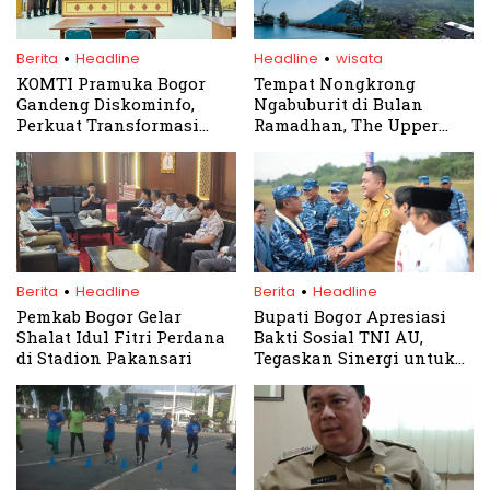
.
.
Berita
Headline
Headline
wisata
KOMTI Pramuka Bogor
Tempat Nongkrong
Gandeng Diskominfo,
Ngabuburit di Bulan
Perkuat Transformasi
Ramadhan, The Upper
Digital Kepramukaan
Clift Resort Cafe Sentul,
Lokasi Strategis dengan
View Memukau
.
.
Berita
Headline
Berita
Headline
Pemkab Bogor Gelar
Bupati Bogor Apresiasi
Shalat Idul Fitri Perdana
Bakti Sosial TNI AU,
di Stadion Pakansari
Tegaskan Sinergi untuk
Masyarakat