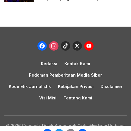
Facebook
Instagram
TikTok
X
YouTub
Channel
Redaksi
Kontak Kami
Pedoman Pemberitaan Media Siber
Kode Etik Jurnalistik
Kebijakan Privasi
Disclaimer
Visi Misi
Tentang Kami
© 2026 Copyright Detak Bogor, Hak Cipta dilindungi Undang-