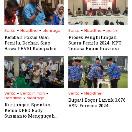
.
.
.
.
Berita
Headline
olahraga
Berita
Headline
politik
Kembali Fokus Usai
Proses Penghitungan
Pemilu, Dechan Siap
Suara Pemilu 2024, KPU:
Bawa PBVSI Kabupaten
Tersisa Enam Provinsi
Bogor Meraih Emas di
Porprov Jabar 2026
.
.
.
.
Berita
Berita Pilihan
Berita
Headline
Headline
olahraga
Bupati Bogor Lantik 3.676
Kunjungan Spontan
ASN Formasi 2024
Ketua DPRD Rudy
Susmanto Menggugah
Semangat Atlet
Disabilitas di Asrama SOD