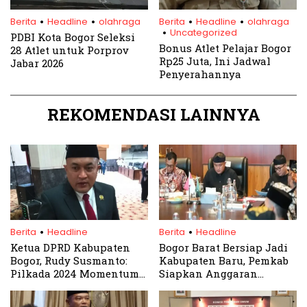
.
.
.
.
.
Berita
Headline
olahraga
Berita
Headline
olahraga
Uncategorized
PDBI Kota Bogor Seleksi
Bonus Atlet Pelajar Bogor
28 Atlet untuk Porprov
Rp25 Juta, Ini Jadwal
Jabar 2026
Penyerahannya
REKOMENDASI LAINNYA
.
.
Berita
Headline
Berita
Headline
Ketua DPRD Kabupaten
Bogor Barat Bersiap Jadi
Bogor, Rudy Susmanto:
Kabupaten Baru, Pemkab
Pilkada 2024 Momentum
Siapkan Anggaran
Penting Menata
Infrastruktur Mulai 2026
Kabupaten Bogor