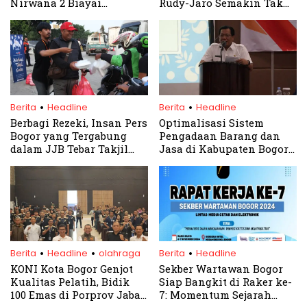
Nirwana 2 Biayai
Rudy-Jaro Semakin Tak
Normalisasi Kali
Terbendung
Sugutamu
.
.
Berita
Headline
Berita
Headline
Berbagi Rezeki, Insan Pers
Optimalisasi Sistem
Bogor yang Tergabung
Pengadaan Barang dan
dalam JJB Tebar Takjil
Jasa di Kabupaten Bogor:
Gratis
Pj. Sekda Buka Workshop
SPSE Versi 4.5
.
.
.
Berita
Headline
olahraga
Berita
Headline
KONI Kota Bogor Genjot
Sekber Wartawan Bogor
Kualitas Pelatih, Bidik
Siap Bangkit di Raker ke-
100 Emas di Porprov Jabar
7: Momentum Sejarah