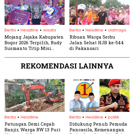
.
.
.
.
Berita
Headline
wisata
Berita
Headline
olahraga
Mojang Jajaka Kabupaten
Ribuan Warga Serbu
Bogor 2026 Terpilih, Rudy
Jalan Sehat HJB ke-544
Susmanto Titip Misi
di Pakansari
Promosikan Bogor ke
Dunia
REKOMENDASI LAINNYA
.
.
.
Berita
Headline
Berita
Headline
politik
Patungan Demi Cegah
Didukung Penuh Pemuda
Banjir, Warga RW 13 Puri
Pancasila, Kemenangan