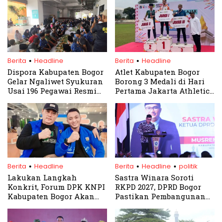
.
.
Berita
Headline
Berita
Headline
Dispora Kabupaten Bogor
Atlet Kabupaten Bogor
Gelar Ngaliwet Syukuran
Borong 3 Medali di Hari
Usai 196 Pegawai Resmi
Pertama Jakarta Athletics
Dilantik sebagai PPPK
League 2026
.
.
.
Berita
Headline
Berita
Headline
politik
Lakukan Langkah
Sastra Winara Soroti
Konkrit, Forum DPK KNPI
RKPD 2027, DPRD Bogor
Kabupaten Bogor Akan
Pastikan Pembangunan
Gelar Rakor Tindak Lanjut
Berpihak pada Rakyat
Hasil Musdalub