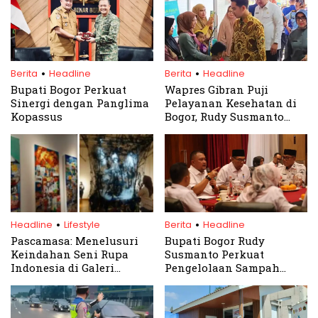
.
.
Berita
Headline
Berita
Headline
Bupati Bogor Perkuat
Wapres Gibran Puji
Sinergi dengan Panglima
Pelayanan Kesehatan di
Kopassus
Bogor, Rudy Susmanto
Ungkap Rahasianya
.
.
Headline
Lifestyle
Berita
Headline
Pascamasa: Menelusuri
Bupati Bogor Rudy
Keindahan Seni Rupa
Susmanto Perkuat
Indonesia di Galeri
Pengelolaan Sampah
Nasional
Berbasis Desa, ini
Strateginya