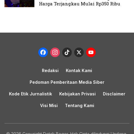
Harga Terjangkau Mulai Rp350 Ribu
Facebook
Instagram
TikTok
X
YouTub
Channel
Redaksi
Kontak Kami
Pedoman Pemberitaan Media Siber
Kode Etik Jurnalistik
Kebijakan Privasi
Disclaimer
Visi Misi
Tentang Kami
© 2026 Copyright Detak Bogor, Hak Cipta dilindungi Undang-