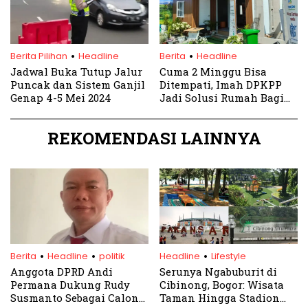
.
.
Berita Pilihan
Headline
Berita
Headline
Jadwal Buka Tutup Jalur
Cuma 2 Minggu Bisa
Puncak dan Sistem Ganjil
Ditempati, Imah DPKPP
Genap 4-5 Mei 2024
Jadi Solusi Rumah Bagi
Warga Bogor
REKOMENDASI LAINNYA
.
.
.
Berita
Headline
politik
Headline
Lifestyle
Anggota DPRD Andi
Serunya Ngabuburit di
Permana Dukung Rudy
Cibinong, Bogor: Wisata
Susmanto Sebagai Calon
Taman Hingga Stadion