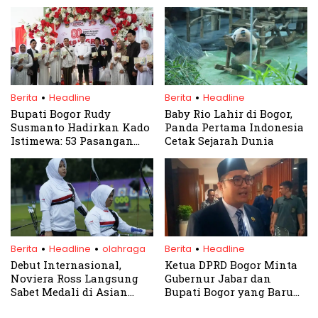
Bupati Bogor
Pakansari
.
.
Berita
Headline
Berita
Headline
Bupati Bogor Rudy
Baby Rio Lahir di Bogor,
Susmanto Hadirkan Kado
Panda Pertama Indonesia
Istimewa: 53 Pasangan
Cetak Sejarah Dunia
Nikah Massal Gratis di
HUT ke-80 RI
.
.
.
Berita
Headline
olahraga
Berita
Headline
Debut Internasional,
Ketua DPRD Bogor Minta
Noviera Ross Langsung
Gubernur Jabar dan
Sabet Medali di Asian
Bupati Bogor yang Baru
Para Archery
Dorong Percepatan