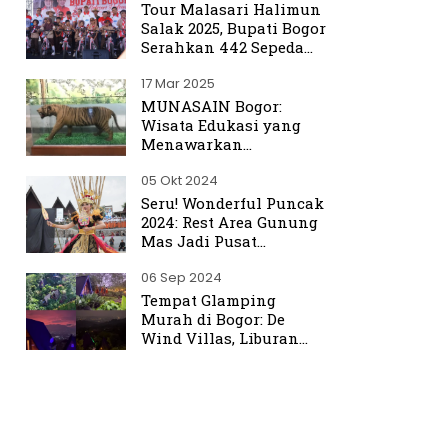
Tour Malasari Halimun
Salak 2025, Bupati Bogor
Serahkan 442 Sepeda
untuk Warga
17 Mar 2025
MUNASAIN Bogor:
Wisata Edukasi yang
Menawarkan
Pengalaman Berbeda
05 Okt 2024
dari Kebun Raya Bogor
Seru! Wonderful Puncak
2024: Rest Area Gunung
Mas Jadi Pusat
Perhatian
06 Sep 2024
Tempat Glamping
Murah di Bogor: De
Wind Villas, Liburan
Seru dengan Harga
Terjangkau Mulai Rp350
Ribu