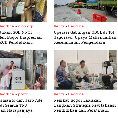
.
.
Headline
olahraga
Berita
Headline
tukan SOD NPCI
Operasi Gabungan ODOL di Tol
en Bogor Diapresiasi
Jagorawi: Upaya Maksimalkan
KCD Pendidikan
Keselamatan Pengendara
 1 Jawa Barat
.
.
Headline
politik
Berita
Headline
smanto dan Jaro Ade
Pemkab Bogor Lakukan
di Semua TPS
Langkah Strategis Revitalisasi
han Harapanjaya
Pendidikan dan Pelatihan
Vokasi