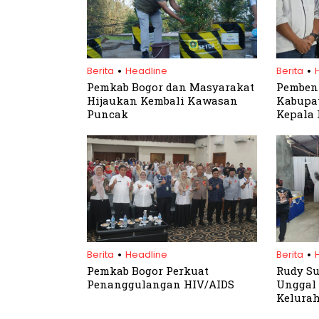
.
.
Berita
Headline
Berita
Pemkab Bogor dan Masyarakat
Pemben
Hijaukan Kembali Kawasan
Kabupat
Puncak
Kepala 
Wilayah
.
.
Berita
Headline
Berita
Pemkab Bogor Perkuat
Rudy Su
Penanggulangan HIV/AIDS
Unggal 
Kelura