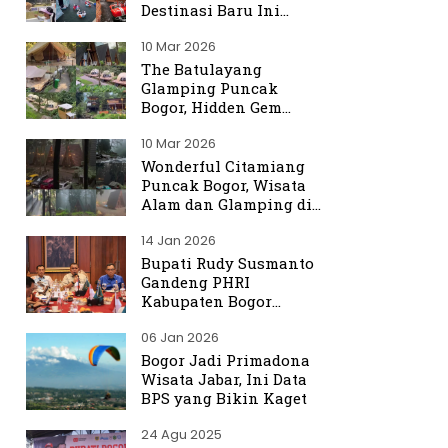
Destinasi Baru Ini
Ramai Dibicarakan
10 Mar 2026
The Batulayang
Glamping Puncak
Bogor, Hidden Gem
dengan Suasana Hutan
10 Mar 2026
yang Menenangkan
Wonderful Citamiang
Puncak Bogor, Wisata
Alam dan Glamping di
Hulu Ciliwung
14 Jan 2026
Bupati Rudy Susmanto
Gandeng PHRI
Kabupaten Bogor
Perkuat Tata Kelola
06 Jan 2026
Sektor Pariwisata
Bogor Jadi Primadona
Wisata Jabar, Ini Data
BPS yang Bikin Kaget
24 Agu 2025