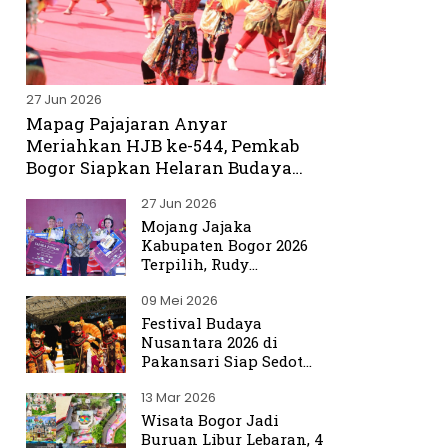
27 Jun 2026
Mapag Pajajaran Anyar
Meriahkan HJB ke-544, Pemkab
Bogor Siapkan Helaran Budaya
Spektakuler
27 Jun 2026
Mojang Jajaka
Kabupaten Bogor 2026
Terpilih, Rudy
Susmanto Titip Misi
09 Mei 2026
Promosikan Bogor ke
Dunia
Festival Budaya
Nusantara 2026 di
Pakansari Siap Sedot
Ribuan Pengunjung
13 Mar 2026
Wisata Bogor Jadi
Buruan Libur Lebaran, 4