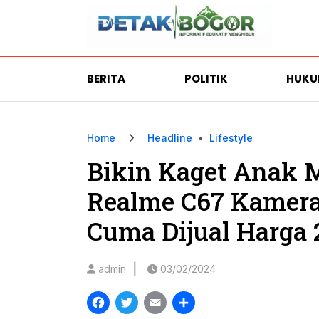
BERITA
POLITIK
HUK
Home
Headline
•
Lifestyle
Bikin Kaget Anak M
Realme C67 Kamera
Cuma Dijual Harga 
|
admin
03/02/2024
Facebook
Twitter
Email
Share