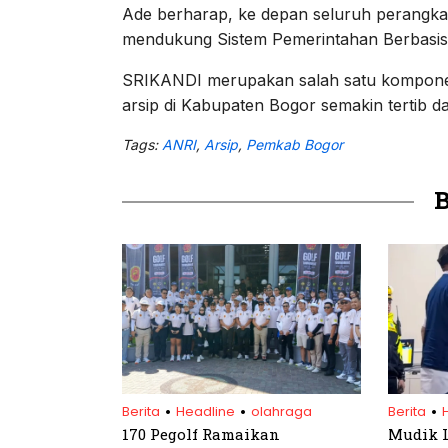
Ade berharap, ke depan seluruh perangk
mendukung Sistem Pemerintahan Berbasis 
SRIKANDI merupakan salah satu komponen p
arsip di Kabupaten Bogor semakin tertib da
Tags:
ANRI
,
Arsip
,
Pemkab Bogor
.
.
.
Berita
Headline
olahraga
Berita
170 Pegolf Ramaikan
Mudik L