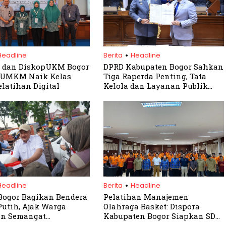
.
Headline
Berita
Headline
 dan DiskopUKM Bogor
DPRD Kabupaten Bogor Sahkan
 UMKM Naik Kelas
Tiga Raperda Penting, Tata
elatihan Digital
Kelola dan Layanan Publik
Diperkuat
.
Headline
Berita
Headline
Bogor Bagikan Bendera
Pelatihan Manajemen
utih, Ajak Warga
Olahraga Basket: Dispora
an Semangat
Kabupaten Bogor Siapkan SDM
ekaan
Berkualitas