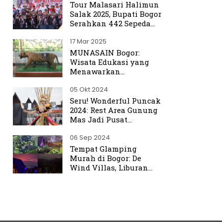
Tour Malasari Halimun
Salak 2025, Bupati Bogor
Serahkan 442 Sepeda
untuk Warga
17 Mar 2025
MUNASAIN Bogor:
Wisata Edukasi yang
Menawarkan
Pengalaman Berbeda
05 Okt 2024
dari Kebun Raya Bogor
Seru! Wonderful Puncak
2024: Rest Area Gunung
Mas Jadi Pusat
Perhatian
06 Sep 2024
Tempat Glamping
Murah di Bogor: De
Wind Villas, Liburan
Seru dengan Harga
Terjangkau Mulai Rp350
Ribu