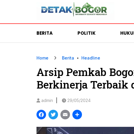
BERITA
POLITIK
HUK
Home
Berita
•
Headline
Arsip Pemkab Bogo
Berkinerja Terbaik 
|
admin
29/05/2024
Facebook
Twitter
Email
Share