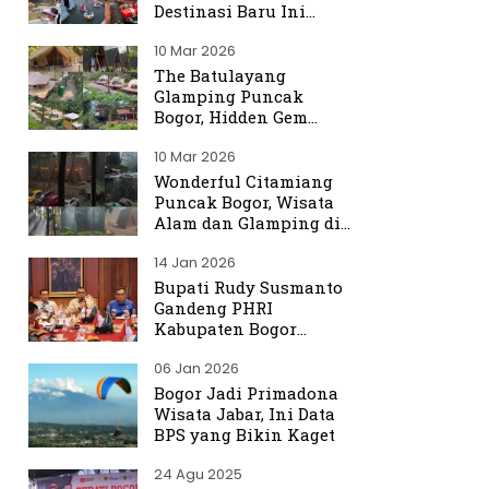
Destinasi Baru Ini
Ramai Dibicarakan
10 Mar 2026
The Batulayang
Glamping Puncak
Bogor, Hidden Gem
dengan Suasana Hutan
10 Mar 2026
yang Menenangkan
Wonderful Citamiang
Puncak Bogor, Wisata
Alam dan Glamping di
Hulu Ciliwung
14 Jan 2026
Bupati Rudy Susmanto
Gandeng PHRI
Kabupaten Bogor
Perkuat Tata Kelola
06 Jan 2026
Sektor Pariwisata
Bogor Jadi Primadona
Wisata Jabar, Ini Data
BPS yang Bikin Kaget
24 Agu 2025