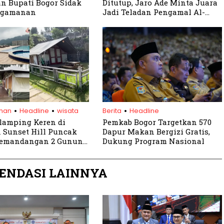
n Bupati Bogor Sidak
Ditutup, Jaro Ade Minta Juara
ngamanan
Jadi Teladan Pengamal Al-
Qur’an
.
.
.
ihan
Headline
wisata
Berita
Headline
Glamping Keren di
Pemkab Bogor Targetkan 570
 Sunset Hill Puncak
Dapur Makan Bergizi Gratis,
Pemandangan 2 Gunung
Dukung Program Nasional
di Luar Negeri
ENDASI LAINNYA