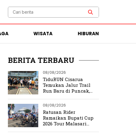
AGA
WISATA
HIBURAN
BERITA TERBARU
08/08/2026
TiduRUN Cisarua
Temukan Jalur Trail
Run Baru di Puncak,
Medannya Bikin
Ketagihan
08/08/2026
Ratusan Rider
Ramaikan Bupati Cup
2026 Tour Malasari
Halimun Salak Series 2