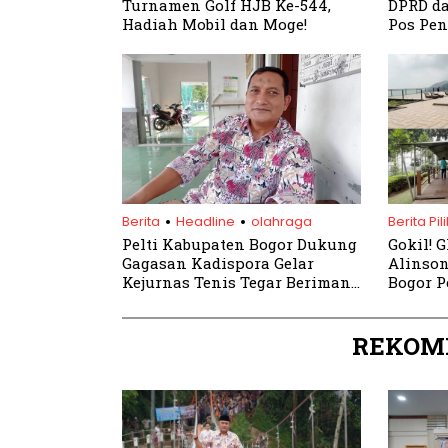
Turnamen Golf HJB Ke-544,
DPRD da
Hadiah Mobil dan Moge!
Pos Pe
.
.
Berita
Headline
olahraga
Berita Pil
Pelti Kabupaten Bogor Dukung
Gokil! 
Gagasan Kadispora Gelar
Alinson
Kejurnas Tenis Tegar Beriman
Bogor 
Open
Serasa 
REKOM