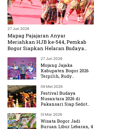
27 Jun 2026
Mapag Pajajaran Anyar
Meriahkan HJB ke-544, Pemkab
Bogor Siapkan Helaran Budaya
Spektakuler
27 Jun 2026
Mojang Jajaka
Kabupaten Bogor 2026
Terpilih, Rudy
Susmanto Titip Misi
09 Mei 2026
Promosikan Bogor ke
Dunia
Festival Budaya
Nusantara 2026 di
Pakansari Siap Sedot
Ribuan Pengunjung
13 Mar 2026
Wisata Bogor Jadi
Buruan Libur Lebaran, 4