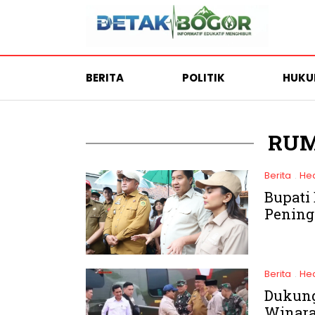
BERITA
POLITIK
HUK
RUM
Berita
He
.
Bupati
Pening
Berita
He
.
Dukung
Winara