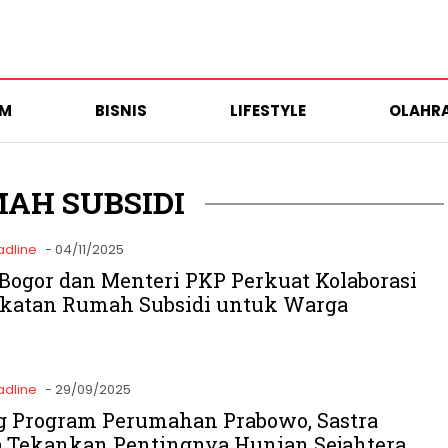
UM
BISNIS
LIFESTYLE
OLAHR
AH SUBSIDI
adline
- 04/11/2025
 Bogor dan Menteri PKP Perkuat Kolaborasi
katan Rumah Subsidi untuk Warga
adline
- 29/09/2025
 Program Perumahan Prabowo, Sastra
 Tekankan Pentingnya Hunian Sejahtera