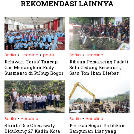
REKOMENDASI LAINNYA
.
.
.
Berita
Headline
politik
Berita
Headline
Relawan ‘Terus’ Tancap
Ribuan Pemancing Padati
Gas Menangkan Rudy
Setu Gedung Kesenian,
Susmanto di Pilbup Bogor
Satu Ton Ikan Ditebar
dalam Mancing Massal
Bersama Bupati Bogor
.
.
Berita
Headline
Berita
Headline
Shinta Dec Checawaty
Pemkab Bogor Tertibkan
Didukung 27 Kadin Kota
Bangunan Liar yang