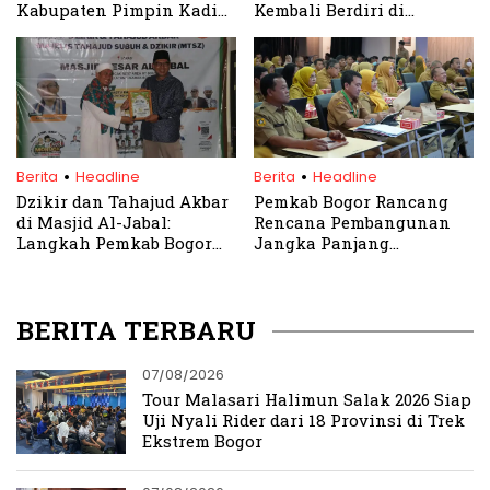
Kabupaten Pimpin Kadin
Kembali Berdiri di
Jawa Barat
Kawasan Wisata Puncak
.
.
Berita
Headline
Berita
Headline
Dzikir dan Tahajud Akbar
Pemkab Bogor Rancang
di Masjid Al-Jabal:
Rencana Pembangunan
Langkah Pemkab Bogor
Jangka Panjang
Bangun Masyarakat
Terintegrasi hingga 2045
Religius
BERITA TERBARU
07/08/2026
Tour Malasari Halimun Salak 2026 Siap
Uji Nyali Rider dari 18 Provinsi di Trek
Ekstrem Bogor