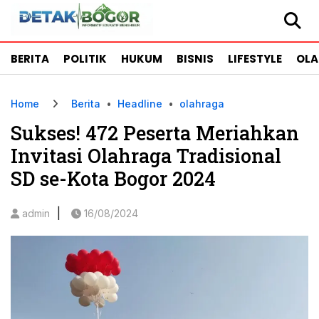
BERITA
POLITIK
HUKUM
BISNIS
LIFESTYLE
OL
Home
Berita
•
Headline
•
olahraga
Sukses! 472 Peserta Meriahkan
Invitasi Olahraga Tradisional
SD se-Kota Bogor 2024
|
admin
16/08/2024