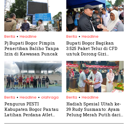
.
.
Berita
Headline
Berita
Headline
Pj Bupati Bogor Pimpin
Bupati Bogor Bagikan
Penertiban Baliho Tanpa
3.525 Paket Telur di CFD
Izin di Kawasan Puncak
untuk Dorong Gizi
Masyarakat
.
.
.
Berita
Headline
olahraga
Berita
Headline
Pengurus PESTI
Hadiah Spesial Ultah ke-
Kabupaten Bogor Pantau
39 Rudy Susmanto: Ayam
Latihan Perdana Atlet
Pelung Merah Putih dari
Jelang Kualifikasi
Pokwan DPRD Kabupaten
Porprov 2026
Bogor