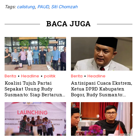
Tags:
calistung
,
PAUD
,
Siti Chomzah
BACA JUGA
.
.
.
Berita
Headline
politik
Berita
Headline
Koalisi Tujuh Partai
Antisipasi Cuaca Ekstrem,
Sepakat Usung Rudy
Ketua DPRD Kabupaten
Susmanto: Siap Bertarung
Bogor, Rudy Susmanto:
di Pilkada Bogor 2024
Perlu Pencegahan dan
Mitigasi Bencana