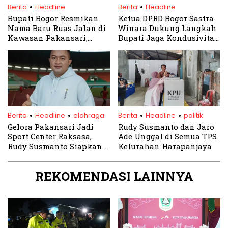
.
.
Berita
Headline
Berita
Headline
Bupati Bogor Resmikan
Ketua DPRD Bogor Sastra
Nama Baru Ruas Jalan di
Winara Dukung Langkah
Kawasan Pakansari,
Bupati Jaga Kondusivitas
Angkat Nama Tokoh
Pasca Demo
Nasional dan Daerah
.
.
.
.
Berita
Headline
olahraga
Berita
Headline
politik
Gelora Pakansari Jadi
Rudy Susmanto dan Jaro
Sport Center Raksasa,
Ade Unggal di Semua TPS
Rudy Susmanto Siapkan
Kelurahan Harapanjaya
Venue Baru Spektakuler
REKOMENDASI LAINNYA