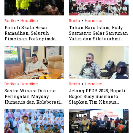
.
.
Berita
Headline
Berita
Headline
Patroli Skala Besar
Tahun Baru Islam, Rudy
Ramadhan, Seluruh
Susmanto Gelar Santunan
Pimpinan Forkopimda
Yatim dan Silaturahmi
Kabupaten Bogor Turun
Bersama Ulama
Langsung Amankan
Wilayah
.
.
Berita
Headline
Berita
Headline
Sastra Winara Dukung
Jelang PPDB 2025, Bupati
Peringatan Mayday
Bogor Rudy Susmanto
Humanis dan Kolaboratif
Siapkan Tim Khusus
di Kabupaten Bogor
Awasi Praktik Pungli