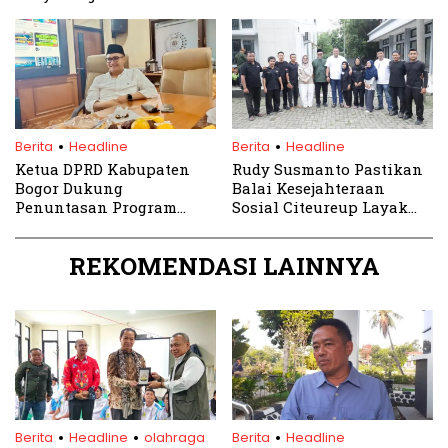
Wewenang PJ Bupati
Pakansari
Bogor
.
.
Berita
Headline
Berita
Headline
Ketua DPRD Kabupaten
Rudy Susmanto Pastikan
Bogor Dukung
Balai Kesejahteraan
Penuntasan Program
Sosial Citeureup Layak
Rutilahu
untuk Anak Istimewa
REKOMENDASI LAINNYA
.
.
.
Berita
Headline
olahraga
Berita
Headline