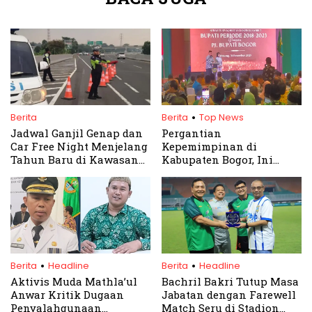
.
Berita
Berita
Top News
Jadwal Ganjil Genap dan
Pergantian
Car Free Night Menjelang
Kepemimpinan di
Tahun Baru di Kawasan
Kabupaten Bogor, Ini
Puncak Bogor
Fokus Kinerja Penjabat
Bupati Asmawa Tosepu
.
.
Berita
Headline
Berita
Headline
Aktivis Muda Mathla’ul
Bachril Bakri Tutup Masa
Anwar Kritik Dugaan
Jabatan dengan Farewell
Penyalahgunaan
Match Seru di Stadion