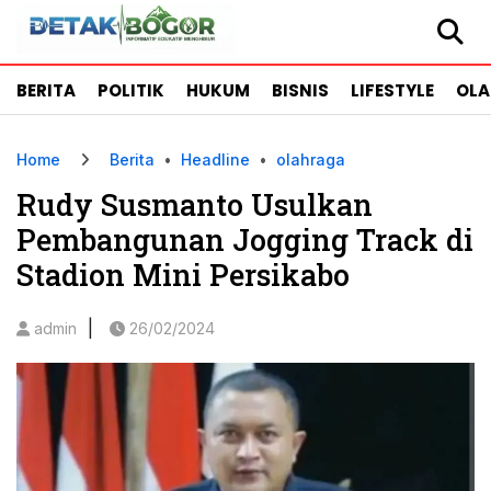
BERITA
POLITIK
HUKUM
BISNIS
LIFESTYLE
OL
Home
Berita
•
Headline
•
olahraga
Rudy Susmanto Usulkan
Pembangunan Jogging Track di
Stadion Mini Persikabo
|
admin
26/02/2024