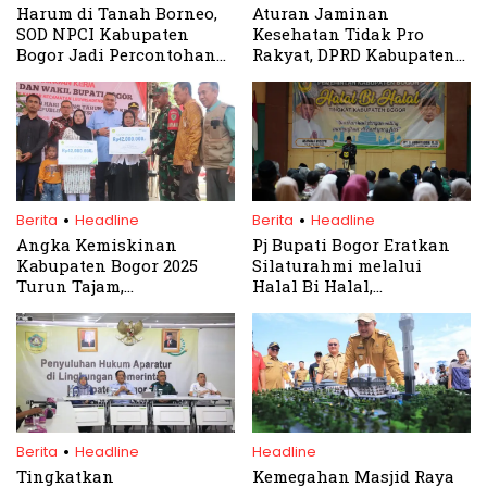
Harum di Tanah Borneo,
Aturan Jaminan
SOD NPCI Kabupaten
Kesehatan Tidak Pro
Bogor Jadi Percontohan
Rakyat, DPRD Kabupaten
Nasional
Bogor Tantang Bupati
Terpilih Cabup Perbup 60
.
.
Berita
Headline
Berita
Headline
Angka Kemiskinan
Pj Bupati Bogor Eratkan
Kabupaten Bogor 2025
Silaturahmi melalui
Turun Tajam,
Halal Bi Halal,
Bappedalitbang Ungkap
Menyongsong Pilkada
Faktor Utamanya
2024″
.
Berita
Headline
Headline
Tingkatkan
Kemegahan Masjid Raya