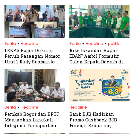
.
.
.
Berita
Headline
Berita
Headline
politik
LEKAS Bogor Dukung
Rike Iskandar ‘Bupati
Penuh Pasangan Nomor
EDAN’ Ambil Formulir
Urut 1 Rudy Susmanto-
Calon Kepala Daerah di
Ade Ruhandi di Pilkada
DPC PPP Kabupaten Bogor
Bogor 2024
.
Berita
Headline
Headline
Pemkab Bogor dan BPTJ
Bank BJB Hadirkan
Mantapkan Langkah
Promo Cashback BJB
Integrasi Transportasi
Foreign Exchange,
Massal
Transaksi di BJB TIP FX