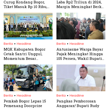
Curug Kondang Bogor,
Laba Rp2 Triliun di 2024,
Tiket Masuk Rp 10 Ribu,
Margin Meningkat Berkat
Rasakan Sensasi
Integrasi Pabrik Grobogan
Camping yang
Menakjubkan
.
.
Berita
Headline
Berita
Headline
MQK Kabupaten Bogor
Antusiasme Warga Bayar
Cetak Santri Unggul,
Pajak Meningkat Hingga
Momentum Besar
105 Persen, Wakil Bupati
Lahirkan Generasi
Bogor Tinjau Langsung
Rabbani
Pelayanan Samsat
Cibinong
.
.
Berita
Headline
Berita
Headline
Pemkab Bogor Lepas 15
Pangkas Pemborosan
Pemenang Doorprize
Anggaran! Bupati Rudy