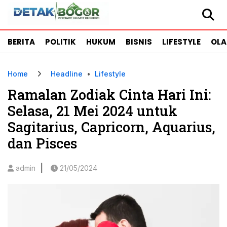
BERITA
POLITIK
HUKUM
BISNIS
LIFESTYLE
OL
Home
Headline
•
Lifestyle
Ramalan Zodiak Cinta Hari Ini:
Selasa, 21 Mei 2024 untuk
Sagitarius, Capricorn, Aquarius,
dan Pisces
|
admin
21/05/2024