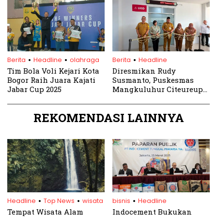
Bisa Dapat Cashback
Menarik
.
.
.
Berita
Headline
olahraga
Berita
Headline
Tim Bola Voli Kejari Kota
Diresmikan Rudy
Bogor Raih Juara Kajati
Susmanto, Puskesmas
Jabar Cup 2025
Mangkuluhur Citeureup
Kembali Beroperasi
REKOMENDASI LAINNYA
.
.
.
Headline
Top News
wisata
bisnis
Headline
Tempat Wisata Alam
Indocement Bukukan