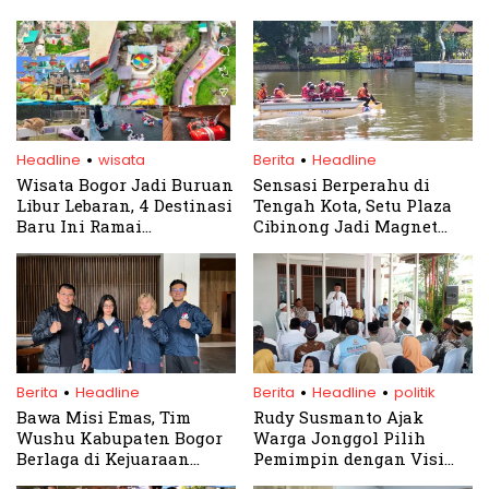
.
.
Headline
wisata
Berita
Headline
Wisata Bogor Jadi Buruan
Sensasi Berperahu di
Libur Lebaran, 4 Destinasi
Tengah Kota, Setu Plaza
Baru Ini Ramai
Cibinong Jadi Magnet
Dibicarakan
Baru CFD Tegar Beriman
.
.
.
Berita
Headline
Berita
Headline
politik
Bawa Misi Emas, Tim
Rudy Susmanto Ajak
Wushu Kabupaten Bogor
Warga Jonggol Pilih
Berlaga di Kejuaraan
Pemimpin dengan Visi
Internasional Malaysia
dan Misi Realistis