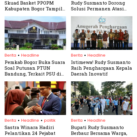
Skuad Basket PPOPM
Rudy Susmanto Dorong
Kabupaten Bogor Tampil
Solusi Permanen Atasi
All Out
Kemacetan dan
Kecelakaan di Parung
Panjang
.
.
Berita
Headline
Berita
Headline
Pemkab Bogor Buka Suara
Istimewa! Rudy Susmanto
Soal Putusan PTUN
Raih Penghargaan Kepala
Bandung, Terkait PSU di
Daerah Inovatif
Kawasan Sentul City
.
.
.
Berita
Headline
politik
Berita
Headline
Sastra Winara Hadiri
Bupati Rudy Susmanto
Pelantikan 24 Pejabat
Berbaur Bersama Warga,