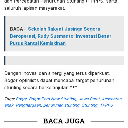
dan Percepatan Penurunan Stunting (TPPPS) serta
seluruh lapisan masyarakat.
BACA :
Sekolah Rakyat Jasinga Segera
Beroperasi, Rudy Susmanto: Investasi Besar
Putus Rantai Kemiskinan
Dengan inovasi dan sinergi yang terus diperkuat,
Bogor optimistis dapat mencapai target penurunan
stunting secara berkelanjutan.***
Tags:
Bogor
,
Bogor Zero New Stunting
,
Jawa Barat
,
kesehatan
anak
,
Penghargaan
,
penurunan stunting
,
Stunting
,
TPPPS
BACA JUGA