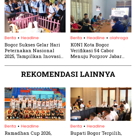
.
.
.
Berita
Headline
Berita
Headline
olahraga
Bogor Sukses Gelar Hari
KONI Kota Bogor
Peternakan Nasional
Verifikasi 54 Cabor
2025, Tampilkan Inovasi
Menuju Porprov Jabar
dan Kontes Domba
2026, Target 100 Emas
Nasional
REKOMENDASI LAINNYA
.
.
Berita
Headline
Berita
Headline
Ramadhan Cup 2026,
Bupati Bogor Terpilih,