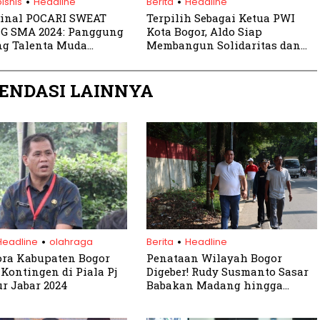
isnis
Headline
Berita
Headline
Final POCARI SWEAT
Terpilih Sebagai Ketua PWI
G SMA 2024: Panggung
Kota Bogor, Aldo Siap
ng Talenta Muda
Membangun Solidaritas dan
ia
Profesionalisme Wartawan
ENDASI LAINNYA
.
.
Headline
olahraga
Berita
Headline
ra Kabupaten Bogor
Penataan Wilayah Bogor
Kontingen di Piala Pj
Digeber! Rudy Susmanto Sasar
r Jabar 2024
Babakan Madang hingga
Parung, Ini Dampaknya