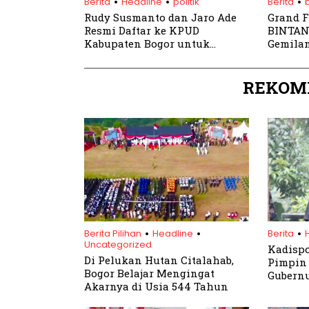
Berita
Headline
politik
Berita
b
Rudy Susmanto dan Jaro Ade
Grand 
Resmi Daftar ke KPUD
BINTAN
Kabupaten Bogor untuk
Gemila
Pilkada 2024
Indones
REKOM
.
.
.
Berita Pilihan
Headline
Berita
Uncategorized
Kadispo
Di Pelukan Hutan Citalahab,
Pimpin 
Bogor Belajar Mengingat
Gubernu
Akarnya di Usia 544 Tahun