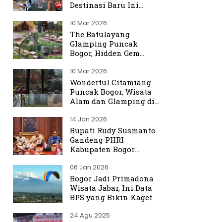
Destinasi Baru Ini
Ramai Dibicarakan
10 Mar 2026
The Batulayang
Glamping Puncak
Bogor, Hidden Gem
dengan Suasana Hutan
10 Mar 2026
yang Menenangkan
Wonderful Citamiang
Puncak Bogor, Wisata
Alam dan Glamping di
Hulu Ciliwung
14 Jan 2026
Bupati Rudy Susmanto
Gandeng PHRI
Kabupaten Bogor
Perkuat Tata Kelola
06 Jan 2026
Sektor Pariwisata
Bogor Jadi Primadona
Wisata Jabar, Ini Data
BPS yang Bikin Kaget
24 Agu 2025