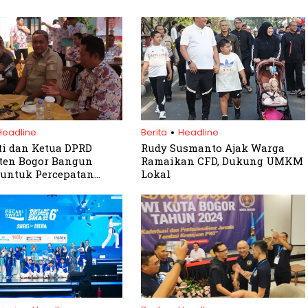
.
Headline
Berita
Headline
ti dan Ketua DPRD
Rudy Susmanto Ajak Warga
ten Bogor Bangun
Ramaikan CFD, Dukung UMKM
 untuk Percepatan
Lokal
gunan
.
.