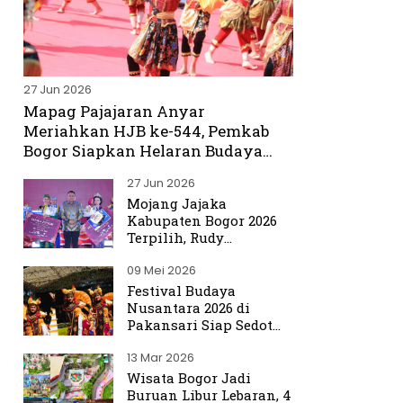
27 Jun 2026
Mapag Pajajaran Anyar
Meriahkan HJB ke-544, Pemkab
Bogor Siapkan Helaran Budaya
Spektakuler
27 Jun 2026
Mojang Jajaka
Kabupaten Bogor 2026
Terpilih, Rudy
Susmanto Titip Misi
09 Mei 2026
Promosikan Bogor ke
Dunia
Festival Budaya
Nusantara 2026 di
Pakansari Siap Sedot
Ribuan Pengunjung
13 Mar 2026
Wisata Bogor Jadi
Buruan Libur Lebaran, 4