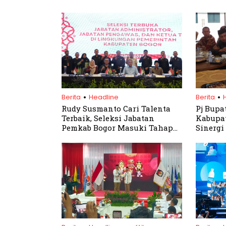
.
.
Berita
Headline
Berita
Rudy Susmanto Cari Talenta
Pj Bupa
Terbaik, Seleksi Jabatan
Kabupa
Pemkab Bogor Masuki Tahap
Sinergi
Penentu
Pemban
.
.
.