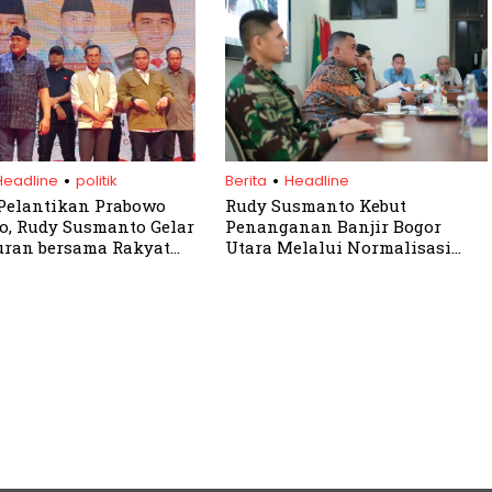
.
.
Headline
politik
Berita
Headline
Pelantikan Prabowo
Rudy Susmanto Kebut
o, Rudy Susmanto Gelar
Penanganan Banjir Bogor
ran bersama Rakyat
Utara Melalui Normalisasi
Sungai dan Irigasi