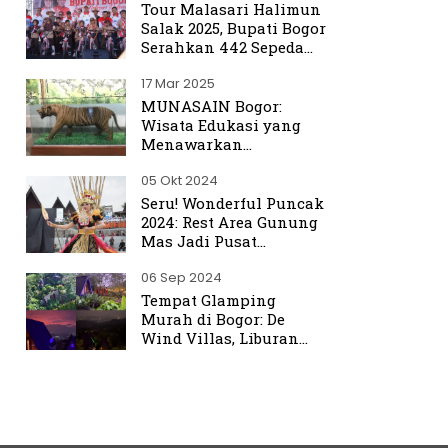
Tour Malasari Halimun
Salak 2025, Bupati Bogor
Serahkan 442 Sepeda
untuk Warga
17 Mar 2025
MUNASAIN Bogor:
Wisata Edukasi yang
Menawarkan
Pengalaman Berbeda
05 Okt 2024
dari Kebun Raya Bogor
Seru! Wonderful Puncak
2024: Rest Area Gunung
Mas Jadi Pusat
Perhatian
06 Sep 2024
Tempat Glamping
Murah di Bogor: De
Wind Villas, Liburan
Seru dengan Harga
Terjangkau Mulai Rp350
Ribu