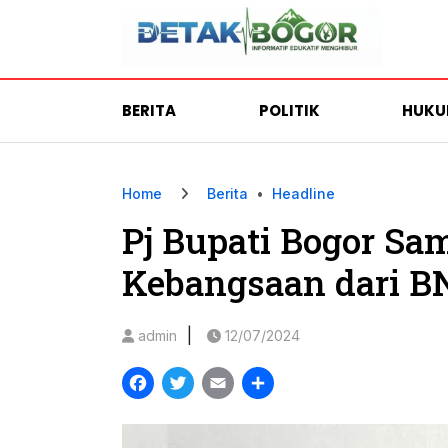
BERITA
POLITIK
HUK
Home
Berita
•
Headline
Pj Bupati Bogor S
Kebangsaan dari B
|
admin
12/07/2024
Facebook
Twitter
Email
Share