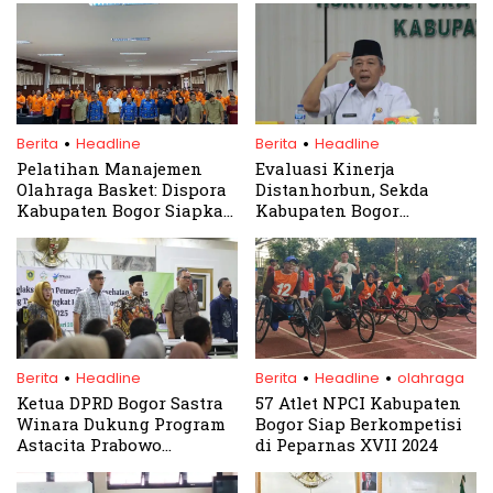
.
.
Berita
Headline
Berita
Headline
Pelatihan Manajemen
Evaluasi Kinerja
Olahraga Basket: Dispora
Distanhorbun, Sekda
Kabupaten Bogor Siapkan
Kabupaten Bogor
SDM Berkualitas
Burhanudin Dorong
Capaian Kinerja Utama
.
.
.
Berita
Headline
Berita
Headline
olahraga
Ketua DPRD Bogor Sastra
57 Atlet NPCI Kabupaten
Winara Dukung Program
Bogor Siap Berkompetisi
Astacita Prabowo
di Peparnas XVII 2024
Subianto, Anggarkan
APBD untuk Pelayanan