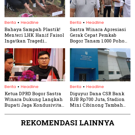
.
.
Berita
Headline
Berita
Headline
Bahaya Sampah Plastik!
Sastra Winara Apresiasi
Menteri LHK Hanif Faisol
Gerak Cepat Pemkab
Ingatkan Tragedi
Bogor Tanam 1.000 Pohon
Leuwigajah saat
di Gelora Pakansari
Kunjungi Bogor
.
.
Berita
Headline
Berita
Headline
Ketua DPRD Bogor Sastra
Diguyur Dana CSR Bank
Winara Dukung Langkah
BJB Rp700 Juta, Stadion
Bupati Jaga Kondusivitas
Mini Cibinong Tambah
Pasca Demo
Kinclong
REKOMENDASI LAINNYA