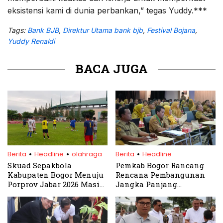
eksistensi kami di dunia perbankan,” tegas Yuddy.***
Tags:
Bank BJB
,
Direktur Utama bank bjb
,
Festival Bojana
,
Yuddy Renaldi
BACA JUGA
.
.
.
Berita
Headline
olahraga
Berita
Headline
Skuad Sepakbola
Pemkab Bogor Rancang
Kabupaten Bogor Menuju
Rencana Pembangunan
Porprov Jabar 2026 Masih
Jangka Panjang
Fase Persiapan Umum
Terintegrasi hingga 2045