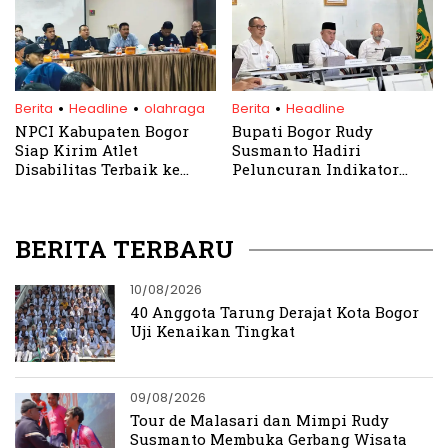
Kesehatan Gratis
.
.
.
Berita
Headline
olahraga
Berita
Headline
NPCI Kabupaten Bogor
Bupati Bogor Rudy
Siap Kirim Atlet
Susmanto Hadiri
Disabilitas Terbaik ke
Peluncuran Indikator
Talent Scouting Nasional
IPKD dan MCP 2025 Secara
‘Mendobrak Batas’ 2025
Virtual
BERITA TERBARU
10/08/2026
40 Anggota Tarung Derajat Kota Bogor
Uji Kenaikan Tingkat
09/08/2026
Tour de Malasari dan Mimpi Rudy
Susmanto Membuka Gerbang Wisata