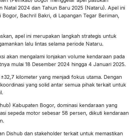
ten (Pemkab) Bogor menggelar apel pasukan
n Natal 2024 dan Tahun Baru 2025 (Nataru). Apel ini
i Bogor, Bachril Bakri, di Lapangan Tegar Beriman,
kan, apel ini merupakan langkah strategis untuk
mankan lalu lintas selama periode Nataru.
ksi akan mengalami lonjakan volume kendaraan pada
tnya mulai 18 Desember 2024 hingga 4 Januari 2025.
 ±32,7 kilometer yang menjadi fokus utama. Dengan
oordinasi yang solid antar semua pihak terkait untuk
l.
shub) Kabupaten Bogor, dominasi kendaraan yang
asi sepeda motor sebesar 58 persen, diikuti kendaraan
n.
an Dishub dan stakeholder terkait untuk memastikan