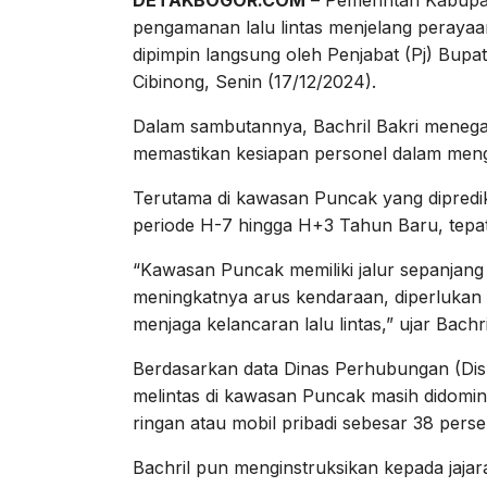
DETAKBOGOR.COM
– Pemerintah Kabupa
pengamanan lalu lintas menjelang perayaa
dipimpin langsung oleh Penjabat (Pj) Bupat
Cibinong, Senin (17/12/2024).
Dalam sambutannya, Bachril Bakri menegas
memastikan kesiapan personel dalam menga
Terutama di kawasan Puncak yang dipredi
periode H-7 hingga H+3 Tahun Baru, tepa
“Kawasan Puncak memiliki jalur sepanjang
meningkatnya arus kendaraan, diperlukan k
menjaga kelancaran lalu lintas,” ujar Bachri
Berdasarkan data Dinas Perhubungan (Di
melintas di kawasan Puncak masih didomin
ringan atau mobil pribadi sebesar 38 perse
Bachril pun menginstruksikan kepada jajar