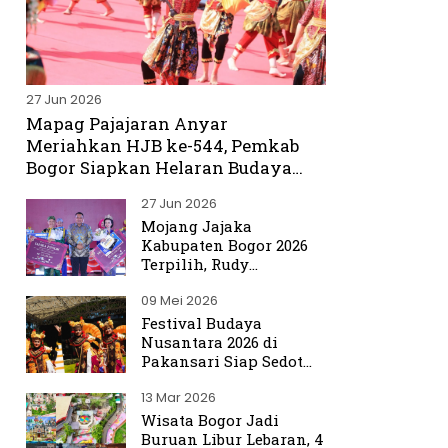
27 Jun 2026
Mapag Pajajaran Anyar
Meriahkan HJB ke-544, Pemkab
Bogor Siapkan Helaran Budaya
Spektakuler
27 Jun 2026
Mojang Jajaka
Kabupaten Bogor 2026
Terpilih, Rudy
Susmanto Titip Misi
09 Mei 2026
Promosikan Bogor ke
Dunia
Festival Budaya
Nusantara 2026 di
Pakansari Siap Sedot
Ribuan Pengunjung
13 Mar 2026
Wisata Bogor Jadi
Buruan Libur Lebaran, 4