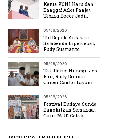
Ketua KONI Haru dan
Bangga! Atlet Panjat
Tebing Bogor Jadi
Pengibar Bendera
Merah Putih Raksasa
05/08/2026
Tol Depok-Antasari-
Salabenda Dipercepat,
Rudy Susmanto
Siapkan Bogor Jadi
Magnet Investasi
05/08/2026
Tak Harus Nunggu Job
Fair, Rudy Dorong
Career Center Layani
Pencari Kerja Setiap
Hari
05/08/2026
Festival Budaya Sunda
Bangkitkan Semangat
Guru PAUD Cetak
Generasi Berkarakter