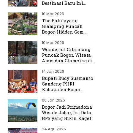
Destinasi Baru Ini
Ramai Dibicarakan
10 Mar 2026
The Batulayang
Glamping Puncak
Bogor, Hidden Gem
dengan Suasana Hutan
10 Mar 2026
yang Menenangkan
Wonderful Citamiang
Puncak Bogor, Wisata
Alam dan Glamping di
Hulu Ciliwung
14 Jan 2026
Bupati Rudy Susmanto
Gandeng PHRI
Kabupaten Bogor
Perkuat Tata Kelola
06 Jan 2026
Sektor Pariwisata
Bogor Jadi Primadona
Wisata Jabar, Ini Data
BPS yang Bikin Kaget
24 Agu 2025