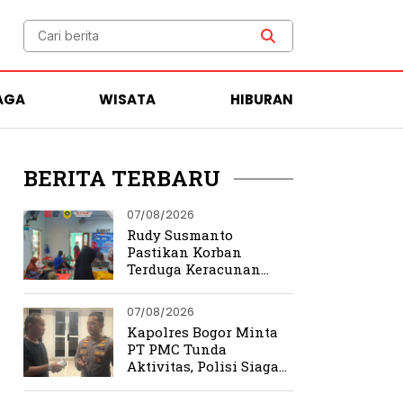
AGA
WISATA
HIBURAN
BERITA TERBARU
07/08/2026
Rudy Susmanto
Pastikan Korban
Terduga Keracunan
MBG Dapat Penanganan
Maksimal
07/08/2026
Kapolres Bogor Minta
PT PMC Tunda
Aktivitas, Polisi Siaga
Cegah Bentrokan di
Tamansari