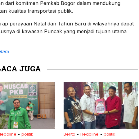
agian dari komitmen Pemkab Bogor dalam mendukung
 kualitas transportasi publik.
rap perayaan Natal dan Tahun Baru di wilayahnya dapat
ususnya di kawasan Puncak yang menjadi tujuan utama
taru
BACA JUGA
.
.
.
Headline
politik
Berita
Headline
politik