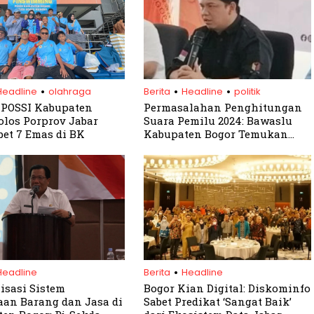
.
.
.
Headline
olahraga
Berita
Headline
politik
t POSSI Kabupaten
Permasalahan Penghitungan
olos Porprov Jabar
Suara Pemilu 2024: Bawaslu
bet 7 Emas di BK
Kabupaten Bogor Temukan
Ketidaksesuaian Data di
Beberapa Kecamatan
.
Headline
Berita
Headline
isasi Sistem
Bogor Kian Digital: Diskominfo
an Barang dan Jasa di
Sabet Predikat ‘Sangat Baik’