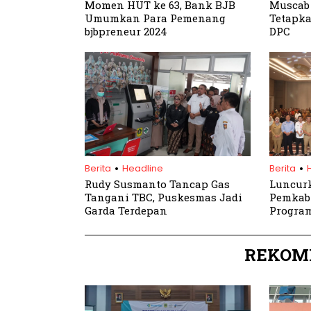
Momen HUT ke 63, Bank BJB
Muscab
Umumkan Para Pemenang
Tetapka
bjbpreneur 2024
DPC
.
.
Berita
Headline
Berita
Rudy Susmanto Tancap Gas
Luncurk
Tangani TBC, Puskesmas Jadi
Pemkab 
Garda Terdepan
Program
Cita Pr
REKOM