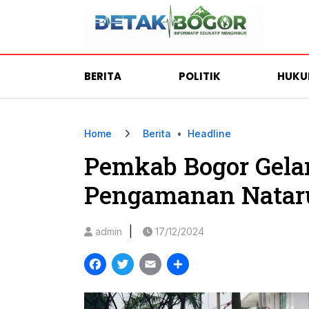
BERITA
POLITIK
HUK
Home
Berita
•
Headline
Pemkab Bogor Gela
Pengamanan Natar
|
admin
17/12/2024
Facebook
Twitter
Email
Share