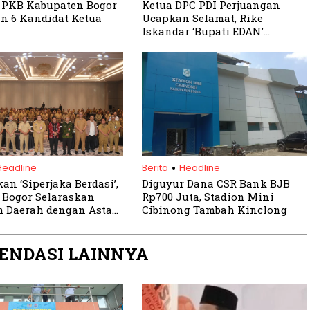
 PKB Kabupaten Bogor
Ketua DPC PDI Perjuangan
n 6 Kandidat Ketua
Ucapkan Selamat, Rike
Iskandar ‘Bupati EDAN’
Kembalikan Berkas
Pendaftaran Bakal Calon
Bupati Bogor
.
Headline
Berita
Headline
an ‘Siperjaka Berdasi’,
Diguyur Dana CSR Bank BJB
Bogor Selaraskan
Rp700 Juta, Stadion Mini
 Daerah dengan Asta
Cibinong Tambah Kinclong
abowo-Gibran
ENDASI LAINNYA