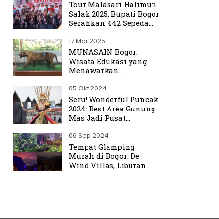
Tour Malasari Halimun
Salak 2025, Bupati Bogor
Serahkan 442 Sepeda
untuk Warga
17 Mar 2025
MUNASAIN Bogor:
Wisata Edukasi yang
Menawarkan
Pengalaman Berbeda
05 Okt 2024
dari Kebun Raya Bogor
Seru! Wonderful Puncak
2024: Rest Area Gunung
Mas Jadi Pusat
Perhatian
06 Sep 2024
Tempat Glamping
Murah di Bogor: De
Wind Villas, Liburan
Seru dengan Harga
Terjangkau Mulai Rp350
Ribu