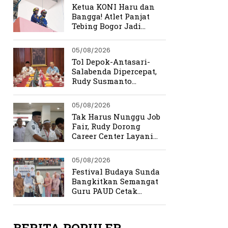
Ketua KONI Haru dan
Bangga! Atlet Panjat
Tebing Bogor Jadi
Pengibar Bendera
Merah Putih Raksasa
05/08/2026
Tol Depok-Antasari-
Salabenda Dipercepat,
Rudy Susmanto
Siapkan Bogor Jadi
Magnet Investasi
05/08/2026
Tak Harus Nunggu Job
Fair, Rudy Dorong
Career Center Layani
Pencari Kerja Setiap
Hari
05/08/2026
Festival Budaya Sunda
Bangkitkan Semangat
Guru PAUD Cetak
Generasi Berkarakter