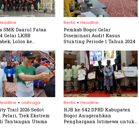
.
Headline
Berita
Headline
a SMK Daarul Fataa
Pemkab Bogor Gelar
4 Gelar LKBB
Diseminasi Audit Kasus
abek, Lolos ke
Stunting Periode 1 Tahun 2024
an Nasional
.
.
Headline
olahraga
Berita
Headline
ty Trail 2026 Sedot
HJB ke-542 DPRD Kabupaten
 Pelari, Trek Ekstrem
Bogor Anugerahkan
di Tantangan Utama
Penghargaan Istimewa untuk
Tokoh Inspiratif