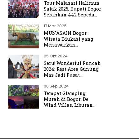
Tour Malasari Halimun
Salak 2025, Bupati Bogor
Serahkan 442 Sepeda
untuk Warga
17 Mar 2025
MUNASAIN Bogor:
Wisata Edukasi yang
Menawarkan
Pengalaman Berbeda
05 Okt 2024
dari Kebun Raya Bogor
Seru! Wonderful Puncak
2024: Rest Area Gunung
Mas Jadi Pusat
Perhatian
06 Sep 2024
Tempat Glamping
Murah di Bogor: De
Wind Villas, Liburan
Seru dengan Harga
Terjangkau Mulai Rp350
Ribu