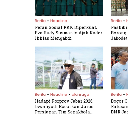
.
.
Berita
Headline
Berita
Peran Sosial PKK Diperkuat,
Paskibr
Eva Rudy Susmanto Ajak Kader
Borong 
Ikhlas Mengabdi
Jabodet
Kejuara
.
.
.
Berita
Headline
olahraga
Berita
Hadapi Porprov Jabar 2026,
Bogor Ci
Iswahyudi Bocorkan Jurus
Ratusan
Persiapan Tim Sepakbola
BNR Ja
Bogor