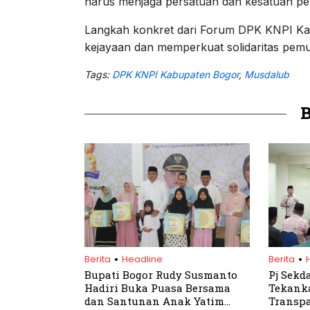
harus menjaga persatuan dan kesatuan pe
Langkah konkret dari Forum DPK KNPI K
kejayaan dan memperkuat solidaritas pemud
Tags:
DPK KNPI Kabupaten Bogor
,
Musdalub
.
.
Berita
Headline
Berita
Bupati Bogor Rudy Susmanto
Pj Sekd
Hadiri Buka Puasa Bersama
Tekank
dan Santunan Anak Yatim
Transpa