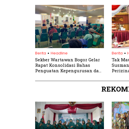
Kadin
Akuntab
Zakat
.
.
Berita
Headline
Berita
Sekber Wartawan Bogor Gelar
Tak Mau
Rapat Konsolidasi Bahas
Susman
Penguatan Kepengurusan dan
Perizin
Koperasi
REKOM