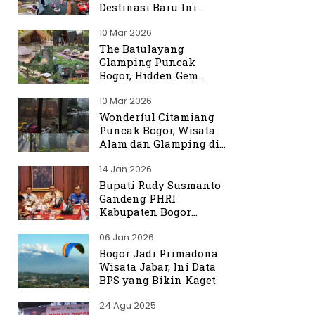
Destinasi Baru Ini
Ramai Dibicarakan
10 Mar 2026
The Batulayang
Glamping Puncak
Bogor, Hidden Gem
dengan Suasana Hutan
10 Mar 2026
yang Menenangkan
Wonderful Citamiang
Puncak Bogor, Wisata
Alam dan Glamping di
Hulu Ciliwung
14 Jan 2026
Bupati Rudy Susmanto
Gandeng PHRI
Kabupaten Bogor
Perkuat Tata Kelola
06 Jan 2026
Sektor Pariwisata
Bogor Jadi Primadona
Wisata Jabar, Ini Data
BPS yang Bikin Kaget
24 Agu 2025