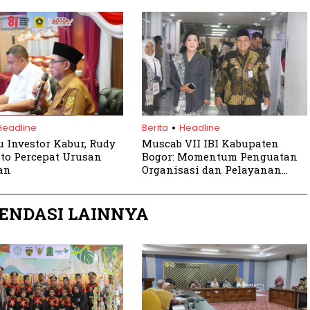
ilitas Pengelolaan
untuk Semua
.
Headline
Berita
Headline
 Investor Kabur, Rudy
Muscab VII IBI Kabupaten
to Percepat Urusan
Bogor: Momentum Penguatan
an
Organisasi dan Pelayanan
Kesehatan
ENDASI LAINNYA