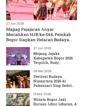
27 Jun 2026
Mapag Pajajaran Anyar
Meriahkan HJB ke-544, Pemkab
Bogor Siapkan Helaran Budaya
Spektakuler
27 Jun 2026
Mojang Jajaka
Kabupaten Bogor 2026
Terpilih, Rudy
Susmanto Titip Misi
09 Mei 2026
Promosikan Bogor ke
Dunia
Festival Budaya
Nusantara 2026 di
Pakansari Siap Sedot
Ribuan Pengunjung
13 Mar 2026
Wisata Bogor Jadi
Buruan Libur Lebaran, 4