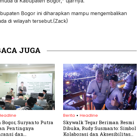
muda di Kabupaten Bogor,” ujarnya.
abupaten Bogor ini diharapkan mampu mengembalikan
a di wilayah tersebut.(Zack)
BACA JUGA
.
Headline
Berita
Headline
a Bogor, Suryanto Putra
Skywalk Tegar Beriman Resmi
an Pentingnya
Dibuka, Rudy Susmanto: Simbol
ransi dan
Kolaborasi dan Aksesibilitas