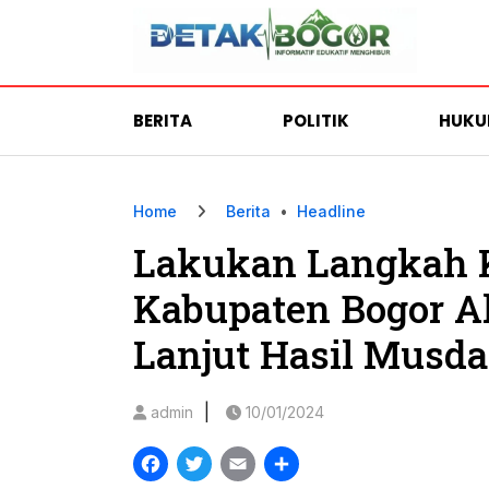
BERITA
POLITIK
HUK
Home
Berita
•
Headline
Lakukan Langkah K
Kabupaten Bogor A
Lanjut Hasil Musda
|
admin
10/01/2024
Facebook
Twitter
Email
Share