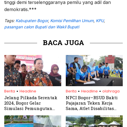
tinggi demi terselenggaranya pemilu yang adil dan
demokratis.***
Tags:
Kabupaten Bogor
,
Komisi Pemilihan Umum
,
KPU
,
pasangan calon Bupati dan Wakil Bupati
BACA JUGA
.
.
.
Berita
Headline
Berita
Headline
olahraga
Jelang Pilkada Serentak
NPCI Bogor–RSUD Bakti
2024, Bogor Gelar
Pajajaran Teken Kerja
Simulasi Pemungutan
Sama, Atlet Disabilitas
dan Perhitungan Suara
Dapat Layanan Medis
Khusus