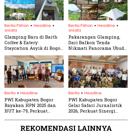
.
.
.
.
Berita Pilihan
Headline
Berita Pilihan
Headline
wisata
wisata
Glamping Baru di Baith
Pakarangan Glamping,
Coffee & Eatery:
Dari Balkon Tenda
Staycation Asyik di Bogor
Nikmati Panorama Ubud
dengan Harga Terjangkau
ala Bogor
.
.
Berita
Headline
Berita
Headline
PWI Kabupaten Bogor
PWI Kabupaten Bogor
Rayakan HPN 2025 dan
Gelar Safari Jurnalistik
HUT ke-79, Perkuat
2026, Perkuat Sinergi
Kemitraan dengan
dengan Pemerintah
Pemkab
REKOMENDASI LAINNYA