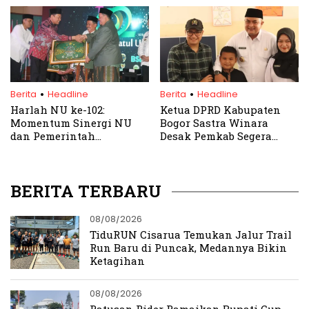
Lansia, Gaungkan
Ajak Masyarakat Perkuat
Semangat Sehat Tanpa
Persatuan
Batas Usia
.
.
Berita
Headline
Berita
Headline
Harlah NU ke-102:
Ketua DPRD Kabupaten
Momentum Sinergi NU
Bogor Sastra Winara
dan Pemerintah
Desak Pemkab Segera
Wujudkan SDM Unggul
Renovasi SDN
dan Berakhlak Mulia
Kalongsawah 01 Pasca
Kebakaran
BERITA TERBARU
08/08/2026
TiduRUN Cisarua Temukan Jalur Trail
Run Baru di Puncak, Medannya Bikin
Ketagihan
08/08/2026
Ratusan Rider Ramaikan Bupati Cup