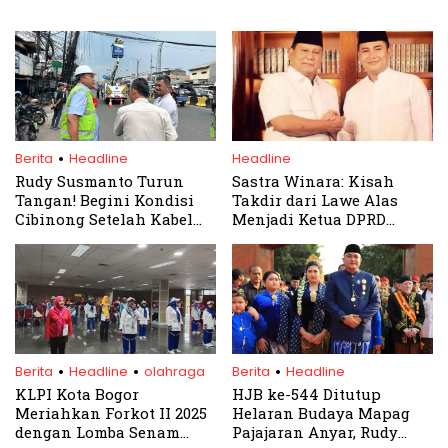
.
Berita
Headline
Headline
Rudy Susmanto Turun
Sastra Winara: Kisah
Tangan! Begini Kondisi
Takdir dari Lawe Alas
Cibinong Setelah Kabel
Menjadi Ketua DPRD
Fiber Optik Dipindah ke
Kabupaten Bogor
Bawah Tanah
.
.
.
Berita
Headline
olahraga
Berita
Headline
KLPI Kota Bogor
HJB ke-544 Ditutup
Meriahkan Forkot II 2025
Helaran Budaya Mapag
dengan Lomba Senam
Pajajaran Anyar, Rudy