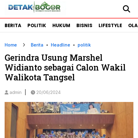
BERITA
POLITIK
HUKUM
BISNIS
LIFESTYLE
OL
Home
Berita
•
Headline
•
politik
Gerindra Usung Marshel
Widianto sebagai Calon Wakil
Walikota Tangsel
|
admin
20/06/2024