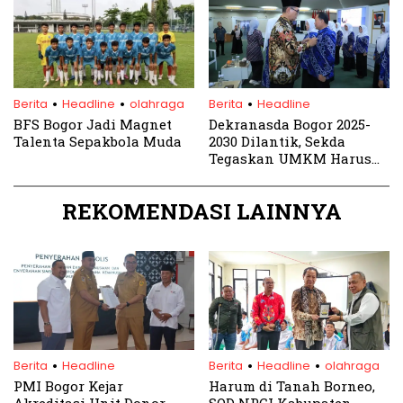
.
.
.
Berita
Headline
olahraga
Berita
Headline
BFS Bogor Jadi Magnet
Dekranasda Bogor 2025-
Talenta Sepakbola Muda
2030 Dilantik, Sekda
Tegaskan UMKM Harus
Naik Kelas
REKOMENDASI LAINNYA
.
.
.
Berita
Headline
Berita
Headline
olahraga
PMI Bogor Kejar
Harum di Tanah Borneo,
Akreditasi Unit Donor
SOD NPCI Kabupaten