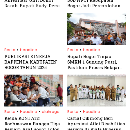
Darah, Bupati Rudy: Demi
Bogor Jadi Percontohan
Pelayanan Lebih Baik!
Nasional
.
.
Berita
Headline
Berita
Headline
PUBLIKASI KINERJA
Bupati Bogor Tinjau
BAPPENDA KABUPATEN
SMKN 1 Gunung Putri,
BOGOR TAHUN 2025
Pastikan Proses Belajar
Tetap Aman
.
.
.
Berita
Headline
olahraga
Berita
Headline
Ketua KONI Arif
Camat Cibinong Beri
Rochmawan Bangga Tiga
Apresiasi Atlet Disabilitas
Pemain Asal Bogor Lolos
Berjaya di Piala Gubernur