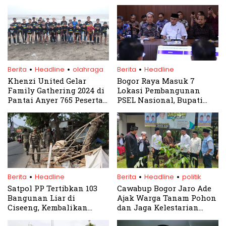
.
.
.
Berita
Headline
olahraga
Berita
Headline
Khenzi United Gelar
Bogor Raya Masuk 7
Family Gathering 2024 di
Lokasi Pembangunan
Pantai Anyer 765 Peserta
PSEL Nasional, Bupati
Hadir
Rudy Susmanto Dukung
Penuh Waste to Energy
.
.
.
Berita
Headline
Berita
Headline
politik
Satpol PP Tertibkan 103
Cawabup Bogor Jaro Ade
Bangunan Liar di
Ajak Warga Tanam Pohon
Ciseeng, Kembalikan
dan Jaga Kelestarian
Fungsi Irigasi dan Jalan
Gunung Menyan