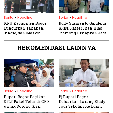
.
.
Berita
Headline
Berita
Headline
KPU Kabupaten Bogor
Rudy Susmanto Gandeng
Luncurkan Tahapan,
BRIN, Raiser Ikan Hias
Jingle, dan Maskot
Cibinong Disiapkan Jadi
Pilkada 2024
Pusat Inovasi Perikanan
Bogor
REKOMENDASI LAINNYA
.
.
Berita
Headline
Berita
Headline
Bupati Bogor Bagikan
Pj Bupati Bogor
3.525 Paket Telur di CFD
Keluarkan Larang Study
untuk Dorong Gizi
Tour Sekolah Ke Luar
Masyarakat
Daerah