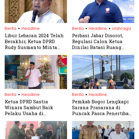
.
.
.
Berita
Headline
Berita
Headline
olahraga
Libur Lebaran 2024 Telah
Perbasi Jabar Disorot,
Berakhir, Ketua DPRD
Regulasi Calon Ketua
Rudy Susmanto Minta
Dinilai Batasi Ruang
Sektor Layanan Publik
Kandidat
Beroperasi Normal
.
.
Berita
Headline
Berita
Headline
Ketua DPRD Sastra
Pemkab Bogor Lengkapi
Winara Sambut Baik
Sarana Prasarana di
Pelaku Usaha di
Puncak Pasca Penertiban
Kabupaten Bogor
PKL