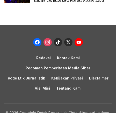
Facebook
Instagram
TikTok
X
YouTub
Channel
Redaksi
Kontak Kami
Pedoman Pemberitaan Media Siber
Kode Etik Jurnalistik
Kebijakan Privasi
Disclaimer
Visi Misi
Tentang Kami
© 2026 Copyright Detak Bogor, Hak Cipta dilindungi Undang-