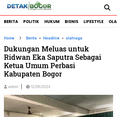
BERITA
POLITIK
HUKUM
BISNIS
LIFESTYLE
OL
Home
Berita
•
Headline
•
olahraga
Dukungan Meluas untuk
Ridwan Eka Saputra Sebagai
Ketua Umum Perbasi
Kabupaten Bogor
|
admin
12/08/2024