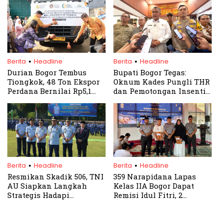
.
.
Berita
Headline
Berita
Headline
Durian Bogor Tembus
Bupati Bogor Tegas:
Tiongkok, 48 Ton Ekspor
Oknum Kades Pungli THR
Perdana Bernilai Rp5,1
dan Pemotongan Insentif
Miliar
Supir Angkot Akan
Diproses Hukum
.
.
Berita
Headline
Berita
Headline
Resmikan Skadik 506, TNI
359 Narapidana Lapas
AU Siapkan Langkah
Kelas IIA Bogor Dapat
Strategis Hadapi
Remisi Idul Fitri, 2
Ancaman Siber
Langsung Bebas