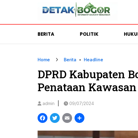
BERITA
POLITIK
HUK
Home
Berita
•
Headline
DPRD Kabupaten Bo
Penataan Kawasan
|
admin
09/07/2024
Facebook
Twitter
Email
Share