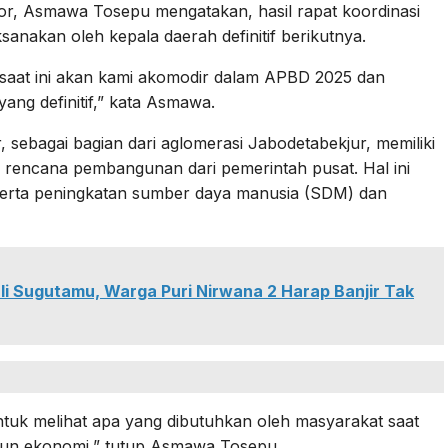
or, Asmawa Tosepu mengatakan, hasil rapat koordinasi
nakan oleh kepala daerah definitif berikutnya.
saat ini akan kami akomodir dalam APBD 2025 dan
ang definitif,” kata Asmawa.
bagai bagian dari aglomerasi Jabodetabekjur, memiliki
 rencana pembangunan dari pemerintah pusat. Hal ini
serta peningkatan sumber daya manusia (SDM) dan
li Sugutamu, Warga Puri Nirwana 2 Harap Banjir Tak
ntuk melihat apa yang dibutuhkan oleh masyarakat saat
aupun ekonomi,” tutup Asmawa Tosepu.