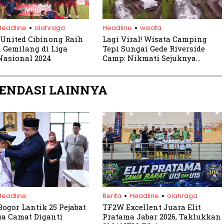
.
.
Headline
olahraga
Headline
wisata
United Cibinong Raih
Lagi Viral! Wisata Camping
i Gemilang di Liga
Tepi Sungai Gede Riverside
Nasional 2024
Camp: Nikmati Sejuknya
Kebun Teh di Gunung Mas
Puncak Bogor
ENDASI LAINNYA
.
.
Headline
Berita
Headline
olahraga
Bogor Lantik 25 Pejabat
TF2W Excellent Juara Elit
ua Camat Diganti
Pratama Jabar 2026, Taklukkan