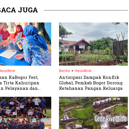
BACA JUGA
.
Headline
Berita
Headline
an KaBogor Fest,
Antisipasi Dampak Konflik
 Tirta Kahuripan
Global, Pemkab Bogor Dorong
an Pelayanan dan
Ketahanan Pangan Keluarga
 Akses Air Bersih bagi
akat