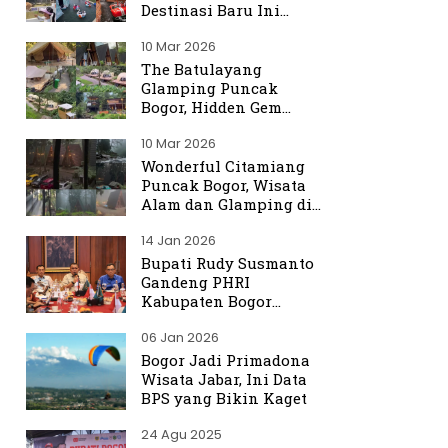
Destinasi Baru Ini
Ramai Dibicarakan
10 Mar 2026
The Batulayang
Glamping Puncak
Bogor, Hidden Gem
dengan Suasana Hutan
10 Mar 2026
yang Menenangkan
Wonderful Citamiang
Puncak Bogor, Wisata
Alam dan Glamping di
Hulu Ciliwung
14 Jan 2026
Bupati Rudy Susmanto
Gandeng PHRI
Kabupaten Bogor
Perkuat Tata Kelola
06 Jan 2026
Sektor Pariwisata
Bogor Jadi Primadona
Wisata Jabar, Ini Data
BPS yang Bikin Kaget
24 Agu 2025