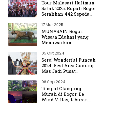
Tour Malasari Halimun
Salak 2025, Bupati Bogor
Serahkan 442 Sepeda
untuk Warga
17 Mar 2025
MUNASAIN Bogor:
Wisata Edukasi yang
Menawarkan
Pengalaman Berbeda
05 Okt 2024
dari Kebun Raya Bogor
Seru! Wonderful Puncak
2024: Rest Area Gunung
Mas Jadi Pusat
Perhatian
06 Sep 2024
Tempat Glamping
Murah di Bogor: De
Wind Villas, Liburan
Seru dengan Harga
Terjangkau Mulai Rp350
Ribu