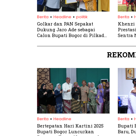
.
.
.
Berita
Headline
politik
Berita
Golkar dan PAN Sepakat
Khenzi 
Dukung Jaro Ade sebagai
Prestas
Calon Bupati Bogor di Pilkada
Sentra 
2024
REKOM
.
.
Berita
Headline
Berita
Bertepatan Hari Kartini 2025
Bupati 
Bupati Bogor Luncurkan
Baru, D