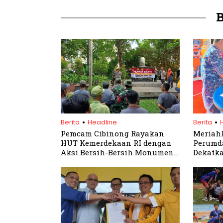
.
.
Berita
Headline
Berita
Pemcam Cibinong Rayakan
Meriahk
HUT Kemerdekaan RI dengan
Perumda
Aksi Bersih-Bersih Monumen
Dekatk
Tugu Perjuangan
Perluas
Masyar