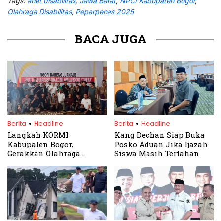
Tags:
atlet disabilitas
,
Jawa Barat
,
NPCI Kabupaten Bogor
,
Olahraga Disabilitas
,
Peparpenas 2025
BACA JUGA
.
.
Berita
Headline
Berita
Headline
Langkah KORMI
Kang Dechan Siap Buka
Kabupaten Bogor,
Posko Aduan Jika Ijazah
Gerakkan Olahraga
Siswa Masih Tertahan
Masyarakat Ekonomi
Meningkat