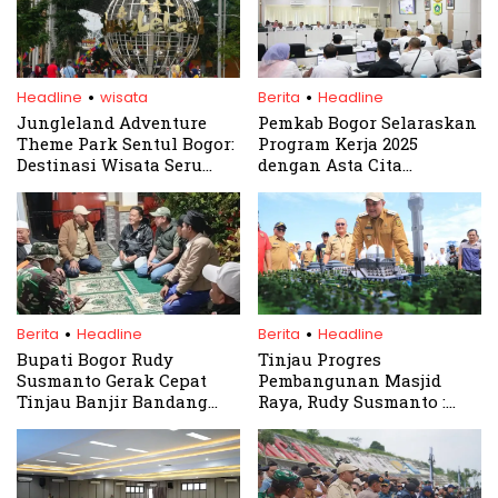
.
.
Headline
wisata
Berita
Headline
Jungleland Adventure
Pemkab Bogor Selaraskan
Theme Park Sentul Bogor:
Program Kerja 2025
Destinasi Wisata Seru
dengan Asta Cita
untuk Liburan Lebaran
Presiden Prabowo
Bersama Keluarga
Subianto
.
.
Berita
Headline
Berita
Headline
Bupati Bogor Rudy
Tinjau Progres
Susmanto Gerak Cepat
Pembangunan Masjid
Tinjau Banjir Bandang
Raya, Rudy Susmanto :
Cisarua, Salurkan
Target Rampung Desember
Bantuan untuk Warga
2025