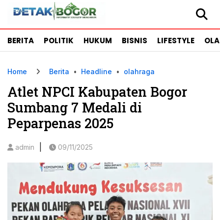
BERITA
POLITIK
HUKUM
BISNIS
LIFESTYLE
OL
Home
Berita
•
Headline
•
olahraga
Atlet NPCI Kabupaten Bogor
Sumbang 7 Medali di
Peparpenas 2025
|
admin
09/11/2025