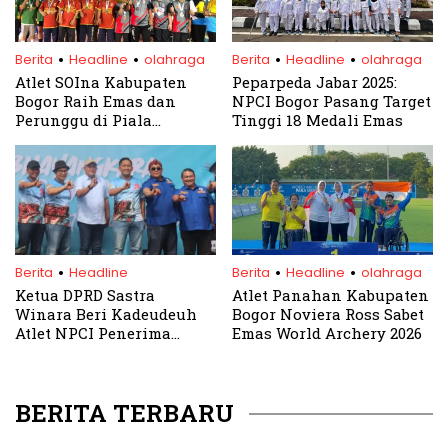
.
.
.
.
Berita
Headline
olahraga
Berita
Headline
olahraga
Atlet SOIna Kabupaten
Peparpeda Jabar 2025:
Bogor Raih Emas dan
NPCI Bogor Pasang Target
Perunggu di Piala
Tinggi 18 Medali Emas
Gubernur Jawa Barat 2025
.
.
.
Berita
Headline
Berita
Headline
olahraga
Ketua DPRD Sastra
Atlet Panahan Kabupaten
Winara Beri Kadeudeuh
Bogor Noviera Ross Sabet
Atlet NPCI Penerima
Emas World Archery 2026
Hadiah Umroh di
Bhayangkara Dash Run
2025
BERITA TERBARU