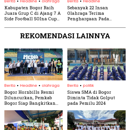
Berita
Headline
olahraga
Berita
Headline
Kabupaten Bogor Raih
Sebanyak 22 Insan
Juara Grup C di Ajang 7 A
Olahraga Terima
Side Football SOIna Cup
Penghargaan Pada
Jabar 2024
HAORNAS ke-41 Tahun
2024
REKOMENDASI LAINNYA
.
.
.
Berita
Headline
olahraga
Berita
politik
Bogor Hornbills Resmi
Siswa SMA di Bogor
Diluncurkan, Pemkab
Diminta Tidak Golput
Bogor Siap Bangkitkan
pada Pemilu 2024
Semangat Basket di
Daerah