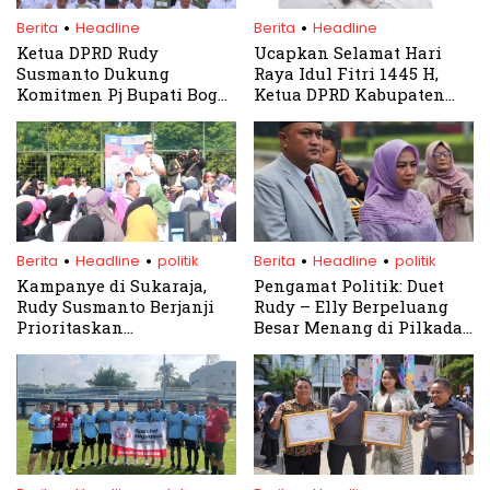
.
.
Berita
Headline
Berita
Headline
Ketua DPRD Rudy
Ucapkan Selamat Hari
Susmanto Dukung
Raya Idul Fitri 1445 H,
Komitmen Pj Bupati Bogor
Ketua DPRD Kabupaten
Tingkatkan Integritas
Bogor Sampaikan Pesan
Kepala Desa
Istimewa
.
.
.
.
Berita
Headline
politik
Berita
Headline
politik
Kampanye di Sukaraja,
Pengamat Politik: Duet
Rudy Susmanto Berjanji
Rudy – Elly Berpeluang
Prioritaskan
Besar Menang di Pilkada
Infrastruktur dan
Bogor 2024
Pendidikan
.
.
.