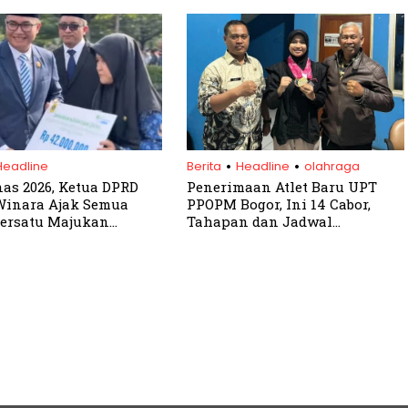
Luapan Air
.
.
Headline
Berita
Headline
olahraga
as 2026, Ketua DPRD
Penerimaan Atlet Baru UPT
Winara Ajak Semua
PPOPM Bogor, Ini 14 Cabor,
ersatu Majukan
Tahapan dan Jadwal
ikan
Seleksinya