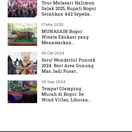
Tour Malasari Halimun
Salak 2025, Bupati Bogor
Serahkan 442 Sepeda
untuk Warga
17 Mar 2025
MUNASAIN Bogor:
Wisata Edukasi yang
Menawarkan
Pengalaman Berbeda
05 Okt 2024
dari Kebun Raya Bogor
Seru! Wonderful Puncak
2024: Rest Area Gunung
Mas Jadi Pusat
Perhatian
06 Sep 2024
Tempat Glamping
Murah di Bogor: De
Wind Villas, Liburan
Seru dengan Harga
Terjangkau Mulai Rp350
Ribu