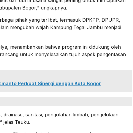
akat dan dunia usaha sangat penting untuk menciptakan
Kabupaten Bogor,” ungkapnya.
rbagai pihak yang terlibat, termasuk DPKPP, DPUPR,
f dalam mengubah wajah Kampung Tegal Jambu menjadi
lya, menambahkan bahwa program ini didukung oleh
rancang untuk menyelesaikan tujuh aspek pengentasan
smanto Perkuat Sinergi dengan Kota Bogor
 drainase, sanitasi, pengolahan limbah, pengelolaan
” jelas Teuku.