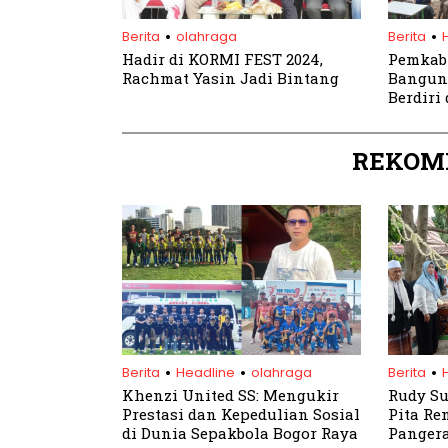
.
.
Berita
olahraga
Berita
Hadir di KORMI FEST 2024,
Pemkab 
Rachmat Yasin Jadi Bintang
Banguna
Berdiri
Puncak
REKOM
.
.
.
Berita
Headline
olahraga
Berita
Khenzi United SS: Mengukir
Rudy Su
Prestasi dan Kepedulian Sosial
Pita R
di Dunia Sepakbola Bogor Raya
Panger