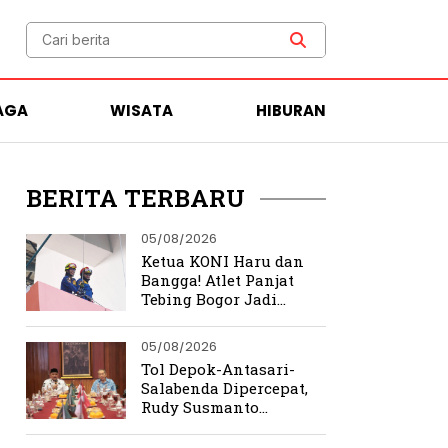
AGA
WISATA
HIBURAN
BERITA TERBARU
05/08/2026
Ketua KONI Haru dan
Bangga! Atlet Panjat
Tebing Bogor Jadi
Pengibar Bendera
Merah Putih Raksasa
05/08/2026
Tol Depok-Antasari-
Salabenda Dipercepat,
Rudy Susmanto
Siapkan Bogor Jadi
Magnet Investasi