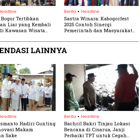
.
Headline
Berita
Headline
Bogor Tertibkan
Sastra Winara: Kabogorfest
n Liar yang Kembali
2025 Contoh Sinergi
 di Kawasan Wisata
Pemerintah dan Masyarakat
Bangun Ekonomi Lokal
ENDASI LAINNYA
.
Headline
Berita
Headline
smanto Hadiri Gunting
Bachril Bakri Tinjau Lokasi
enovasi Makam
Bencana di Cisarua, Janji
an Sake
Perbaiki TPT untuk Cegah