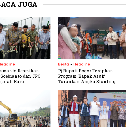
BACA JUGA
.
Headline
Berita
Headline
usmanto Resmikan
Pj Bupati Bogor Terapkan
 Soebianto dan JPO
Program ‘Bapak Asuh’
Sejarah Baru
Turunkan Angka Stunting
ruktur Non-APBD di