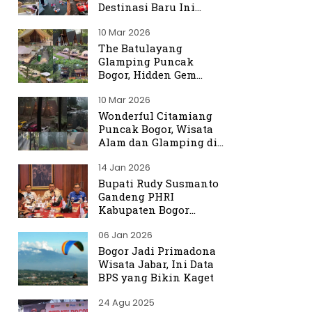
Destinasi Baru Ini
Ramai Dibicarakan
10 Mar 2026
The Batulayang
Glamping Puncak
Bogor, Hidden Gem
dengan Suasana Hutan
10 Mar 2026
yang Menenangkan
Wonderful Citamiang
Puncak Bogor, Wisata
Alam dan Glamping di
Hulu Ciliwung
14 Jan 2026
Bupati Rudy Susmanto
Gandeng PHRI
Kabupaten Bogor
Perkuat Tata Kelola
06 Jan 2026
Sektor Pariwisata
Bogor Jadi Primadona
Wisata Jabar, Ini Data
BPS yang Bikin Kaget
24 Agu 2025