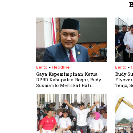
.
.
Berita
Headline
Berita
Gaya Kepemimpinan Ketua
Rudy S
DPRD Kabupaten Bogor, Rudy
Flyover
Susmanto Memikat Hati
Tenjo, 
Rakyat
Infrast
Bogor