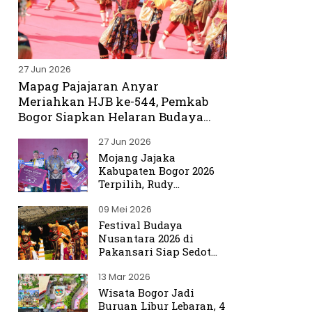
27 Jun 2026
Mapag Pajajaran Anyar
Meriahkan HJB ke-544, Pemkab
Bogor Siapkan Helaran Budaya
Spektakuler
27 Jun 2026
Mojang Jajaka
Kabupaten Bogor 2026
Terpilih, Rudy
Susmanto Titip Misi
09 Mei 2026
Promosikan Bogor ke
Dunia
Festival Budaya
Nusantara 2026 di
Pakansari Siap Sedot
Ribuan Pengunjung
13 Mar 2026
Wisata Bogor Jadi
Buruan Libur Lebaran, 4