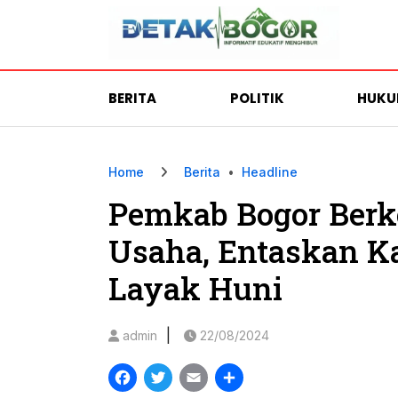
BERITA
POLITIK
HUK
Home
Berita
•
Headline
Pemkab Bogor Berk
Usaha, Entaskan 
Layak Huni
|
admin
22/08/2024
Facebook
Twitter
Email
Share