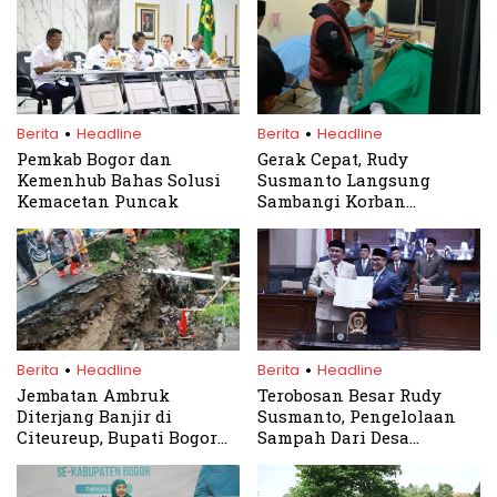
.
.
Berita
Headline
Berita
Headline
Pemkab Bogor dan
Gerak Cepat, Rudy
Kemenhub Bahas Solusi
Susmanto Langsung
Kemacetan Puncak
Sambangi Korban
Bencana di Pamijahan,
Minta Tanggap Darurat
Cepat
.
.
Berita
Headline
Berita
Headline
Jembatan Ambruk
Terobosan Besar Rudy
Diterjang Banjir di
Susmanto, Pengelolaan
Citeureup, Bupati Bogor
Sampah Dari Desa
Instruksikan
Disahkan DPRD
Penanganan Cepat