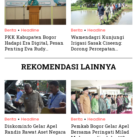
.
.
Berita
Headline
Berita
Headline
PKK Kabupaten Bogor
Wamendagri Kunjungi
Hadapi Era Digital, Pesan
Irigasi Sasak Ciseeng:
Penting Eva Rudy
Dorong Percepatan
Susmanto untuk Para
Swasembada Pangan 2027
Pengurus
REKOMENDASI LAINNYA
.
.
Berita
Headline
Berita
Headline
Diskominfo Gelar Apel
Pemkab Bogor Gelar Apel
Randis Rawat Aset Negara
Bersama Peringati Milad