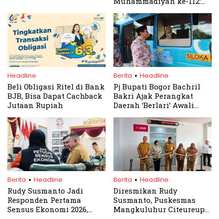
Muhammadiyah ke-112:
Komitmen untuk
Kemakmuran Bersama
.
Headline
Berita
Headline
Beli Obligasi Ritel di Bank
Pj Bupati Bogor Bachril
BJB, Bisa Dapat Cachback
Bakri Ajak Perangkat
Jutaan Rupiah
Daerah ‘Berlari’ Awali
Tahun 2025
.
.
Berita
Headline
Berita
Headline
Rudy Susmanto Jadi
Diresmikan Rudy
Responden Pertama
Susmanto, Puskesmas
Sensus Ekonomi 2026,
Mangkuluhur Citeureup
Warga Bogor Diajak Beri
Kembali Beroperasi